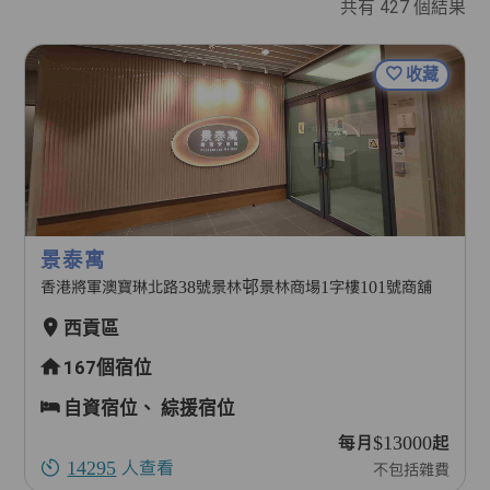
共有
427
個結果
收藏
景泰寓
香港將軍澳寶琳北路38號景林邨景林商場1字樓101號商舖
西貢區
167個宿位
自資宿位、
綜援宿位
每月$13000起
14295
人查看
不包括雜費