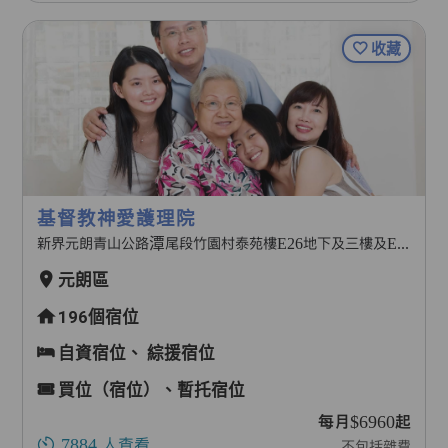
收藏
基督教神愛護理院
新界元朗青山公路潭尾段竹園村泰苑樓E26地下及三樓及E27-E33
元朗區
196個宿位
自資宿位、
綜援宿位
買位（宿位）、暫托宿位
每月$6960起
7884
人查看
不包括雜費