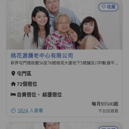
收藏
桃花源護老中心有限公司
新界屯門德政圍56至76號桃苑大廈地下5號舖及1字樓(連平台)
屯門區
72個宿位
自資宿位、
綜援宿位
每月$9500起
5824
人查看
不包括雜費