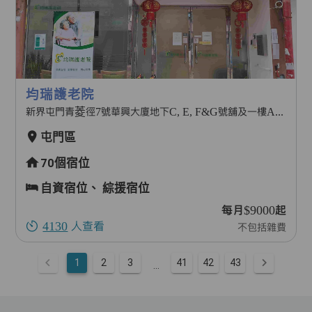
均瑞護老院
新界屯門青菱徑7號華興大廈地下C, E, F&G號舖及一樓A, B, C&D室
屯門區
70個宿位
自資宿位、
綜援宿位
每月$9000起
4130
人查看
不包括雜費
1
2
3
41
42
43
...