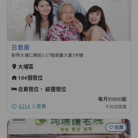
日悠居
新界大埔仁興街1-17號美馨大廈3字樓
大埔區
104個宿位
自資宿位、
綜援宿位
每月$9800起
6214
人查看
不包括雜費
收藏