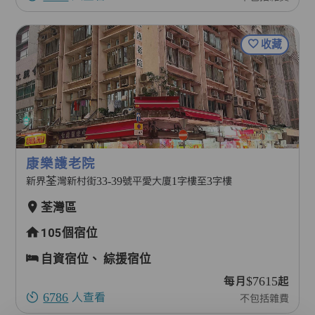
收藏
康樂護老院
新界荃灣新村街33-39號平愛大廈1字樓至3字樓
荃灣區
105個宿位
自資宿位、
綜援宿位
每月$7615起
6786
人查看
不包括雜費