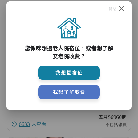
關閉
收藏
您係咪想搵老人院宿位，或者想了解
安老院收費？
康德護老院有限公司
我想搵宿位
新界元朗泰利街1至29號，元朗泰衡街2號及6至28號，元朗東堤街10至12號及16至20號大興大廈2字樓
元朗區
我想了解收費
212個宿位
自資宿位、
綜援宿位
每月$6960起
6633
人查看
不包括雜費