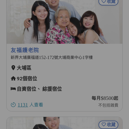
收藏
友福護老院
新界大埔廣福道152-172號大埔商業中心1字樓
大埔區
92個宿位
自資宿位、
綜援宿位
每月$8500起
1131
人查看
不包括雜費
收藏