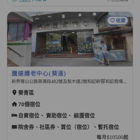
收藏
騰達護老中心(葵涌)
新界青山公路葵涌段482號及梨木道2號和記新邨和記商場地下5A號舖及1字樓全層
葵青區
70個宿位
自資宿位、
資助宿位、
綜援宿位
院舍券、社區券、買位（宿位）、暫托宿位
每月$10500起