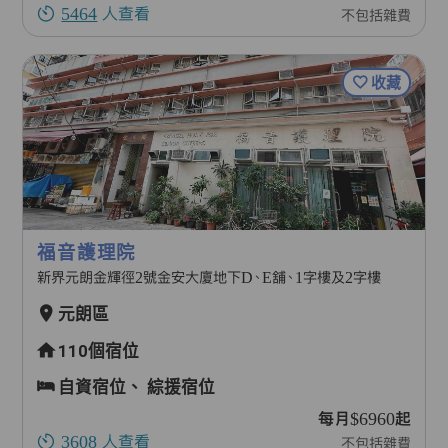
5464
人查看
不包括雜費
收藏
福音護理院
新界元朗金輝徑2號金安大廈地下D、E舖、1字樓及2字樓
元朗區
110個宿位
自資宿位、
綜援宿位
每月$6960起
3608
人查看
不包括雜費