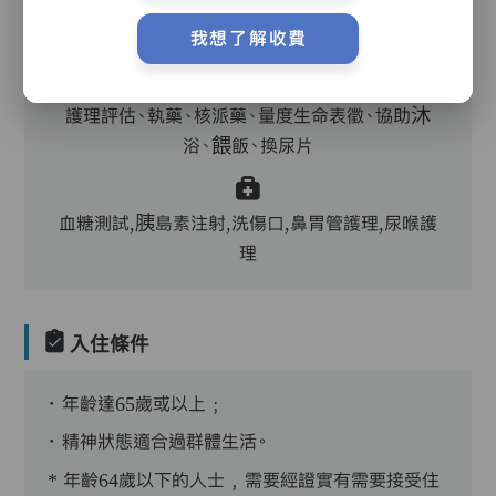
主管,助理員,護理員,保健員,到診醫生
我想了解收費
護理評估、執藥、核派藥、量度生命表徵、協助沐
浴、餵飯、換尿片
血糖測試,胰島素注射,洗傷口,鼻胃管護理,尿喉護
理
入住條件
．年齡達65歲或以上﹔
．精神狀態適合過群體生活。
* 年齡64歲以下的人士﹐需要經證實有需要接受住