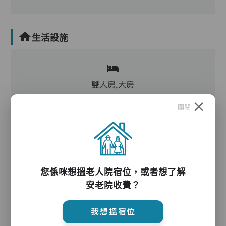
生活設施
雙人房,大房
關閉
客廳,飯廳,活動區,廚房,洗衣房,冷氣
電動床,氣墊床,防滑扶手,助行器/拐杖,輪椅
您係咪想搵老人院宿位，或者想了解
安老院收費？
護理服務
我想搵宿位