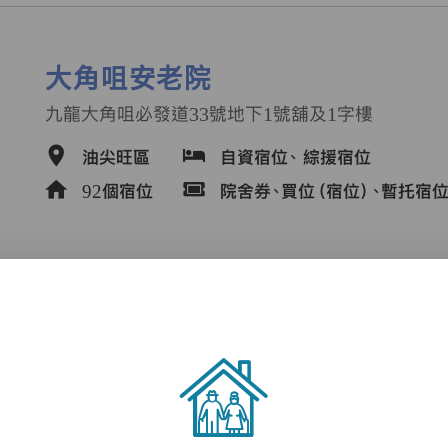
大角咀安老院
九龍大角咀必發道33號地下1號舖及1字樓
油尖旺區
自資宿位、
綜援宿位
92個宿位
院舍券、買位（宿位）、暫托宿
九龍主恩堂敬老之家有限公司
九龍塘尾道75號二樓