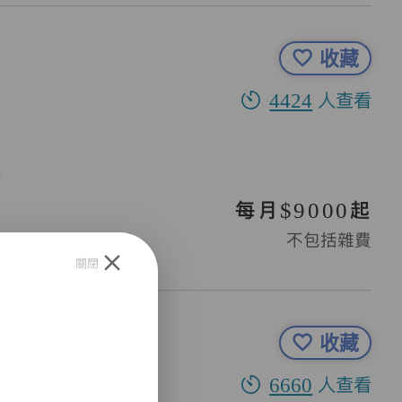
收藏
4424
人查看
位
每月$9000起
不包括雜費
關閉
收藏
6660
人查看