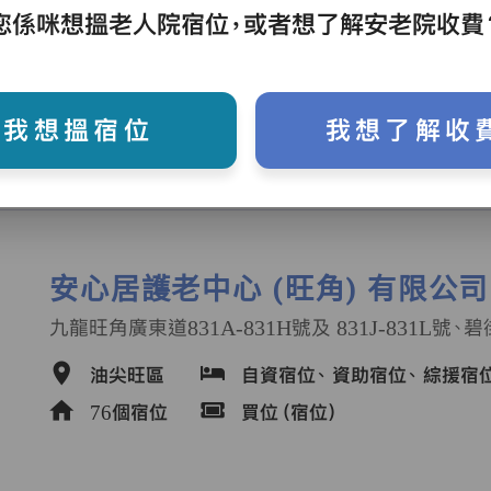
您係咪想搵老人院宿位，或者想了解安老院收費
油尖旺區
自資宿位、
綜援宿位
42個宿位
我想搵宿位
我想了解收
安心居護老中心 (旺角) 有限公司
油尖旺區
自資宿位、
資助宿位、
綜援宿
76個宿位
買位（宿位）