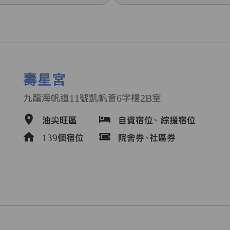
壽星宮
九龍海帆道11號凱帆薈6字樓2B室
油尖旺區
自資宿位、
綜援宿位
139個宿位
院舍券、社區券