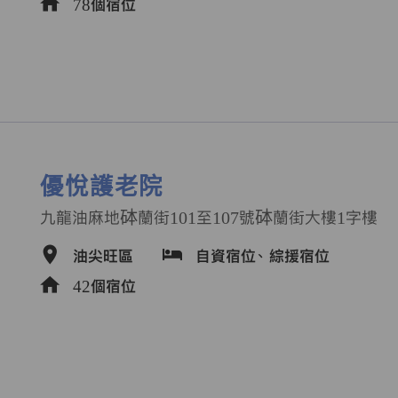
78個宿位
優悅護老院
九龍油麻地砵蘭街101至107號砵蘭街大樓1字樓
油尖旺區
自資宿位、
綜援宿位
42個宿位