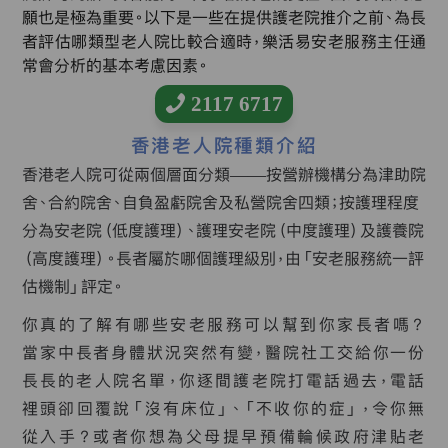
願也是極為重要。以下是一些在提供護老院推介之前、為長
者評估哪類型老人院比較合適時，樂活易安老服務主任通
常會分析的基本考慮因素。
2117 6717
香港老人院種類介紹
香港老人院可從兩個層面分類——按營辦機構分為津助院
舍、合約院舍、自負盈虧院舍及私營院舍四類；按護理程度
分為安老院（低度護理）、護理安老院（中度護理）及護養院
（高度護理）。長者屬於哪個護理級別，由「安老服務統一評
估機制」評定。
你真的了解有哪些安老服務可以幫到你家長者嗎？
當家中長者身體狀況突然有變，醫院社工交給你一份
長長的老人院名單，你逐間護老院打電話過去，電話
裡頭卻回覆說「沒有床位」、「不收你的症」，令你無
從入手？或者你想為父母提早預備輪候政府津貼老