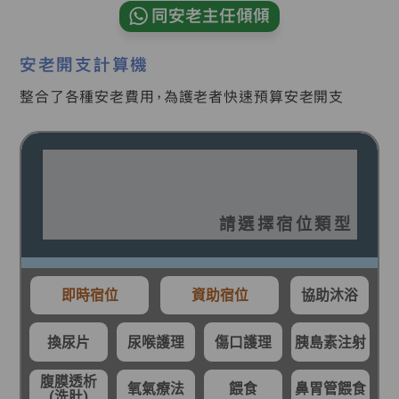
同安老主任傾傾
安老開支計算機
整合了各種安老費用，為護老者快速預算安老開支
請選擇宿位類型
即時宿位
資助宿位
協助沐浴
換尿片
尿喉護理
傷口護理
胰島素注射
腹膜透析
氧氣療法
餵食
鼻胃管餵食
(洗肚)