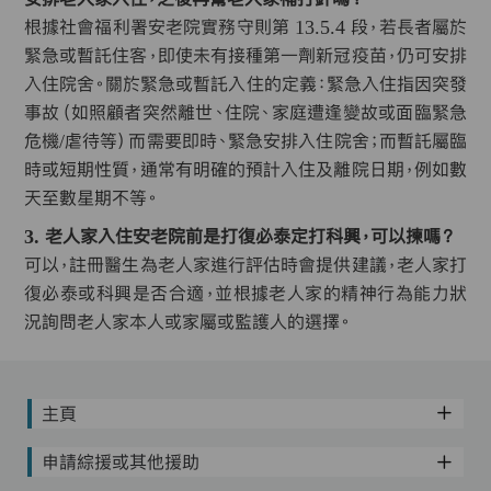
根據社會福利署安老院實務守則第 13.5.4 段，若長者屬於
緊急或暫託住客，即使未有接種第一劑新冠疫苗，仍可安排
入住院舍。關於緊急或暫託入住的定義：緊急入住指因突發
事故（如照顧者突然離世、住院、家庭遭逢變故或面臨緊急
危機/虐待等）而需要即時、緊急安排入住院舍；而暫託屬臨
時或短期性質，通常有明確的預計入住及離院日期，例如數
天至數星期不等。
3. 老人家入住安老院前是打復必泰定打科興，可以揀嗎？
可以，註冊醫生為老人家進行評估時會提供建議，老人家打
復必泰或科興是否合適，並根據老人家的精神行為能力狀
況詢問老人家本人或家屬或監護人的選擇。
主頁
申請綜援或其他援助