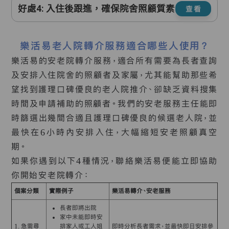
好處4: 入住後跟進，確保院舍照顧質素
查看
樂活易老人院轉介服務適合哪些人使用？
樂活易的安老院轉介服務，適合所有需要為長者查詢
及安排入住院舍的照顧者及家屬，尤其能幫助那些希
望找到護理口碑優良的老人院推介、卻缺乏資料搜集
時間及申請補助的照顧者。我們的安老服務主任能即
時篩選出幾間合適且護理口碑優良的候選老人院，並
最快在6小時內安排入住，大幅縮短安老照顧真空
期。
如果你遇到以下4種情況，聯絡樂活易便能立即協助
你開始安老院轉介：
個案分類
實際例子
樂活易轉介、安老服務
長者即將出院
家中未能即時安
1. 急需尋
排家人或工人姐
即時分析長者需求，並最快即日安排參