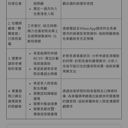
找宿位者
姐照顧
觀合適的候選安老院
需在一個月內入
住香港老人院
2. 在職照
工作繁忙、缺乏時間、
顧者 / 雙
透過電話及WhatsApp提供符合長者
精力在護老院名單上
職家庭 /
需求的候選安老院資料，協助照顧者能
去逐間搜集資料、比
已移民家
在參觀前有充足預備
較和視察
屬
希望能順利申請
針對長者資產狀況，分析申請各項補助
3. 需要申
RCSV、買位計劃
的利弊；針對長者的護理需求，分析入
請安老補
或綜援資助
住後可能衍生的護老院收費，協助家屬
助的家庭
希望能避免安老
預算支出
院收費超出預算
希望老人院舍能
配合照顧
4. 著重服
透過自家研發的院舍服務及口碑資料
需要認知障礙症
務口碑及
庫，為家屬精準篩選出能提供所需護理
護理
護理質素
的護老院；協助家屬與老人院舍溝通照
需要中風後復康
的照顧者
顧需求
需要長期洗腎、
胃喉或尿喉護理