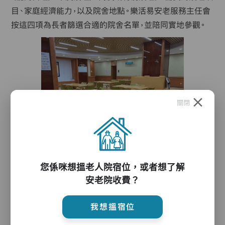
目、家庭經濟能力，以及院舍地點。樂活易安老服務主任會
按這四項為長者篩選合適的院舍名單，並陪同實地參觀。
關閉
香港老人院數目和種類眾多，但當中提供的安老服務有良莠不
您係咪想搵老人院宿位，或者想了解
齊的問題，萬一選錯老人院的話，對長者和照顧者帶來的後果
安老院收費？
可以非常嚴重。樂活易安老服務主任會根據每位長者的情況，
評估長者是否適合入住，並提供各項老人院推介的建議。
我想搵宿位
我們擁有全港各區完整的各類老人院名單，再配合我們社工及