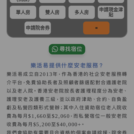
申請現金津
單人房
雙人房
多人房
貼
申請院舍券
=
尋找宿位
樂活易提供什麼安老服務？
樂活易成立自2013年，作為香港的社企安老服務轉
介平台，免費協助長者及照顧者篩選配對合適護老院
以及老人院。香港安老院按長者護理程度分為安老、
護理安老及護養三級，並以政府津助、合約、自負盈
虧及私營四類形式營辦；其中入住資助宿位老人院收
費為每月$1,660至$2,060，而私營宿位一般安老院
收費為每月$5,200至$40,000+。
我們會協助有需要且合資格的個案申請綜援、院舍券