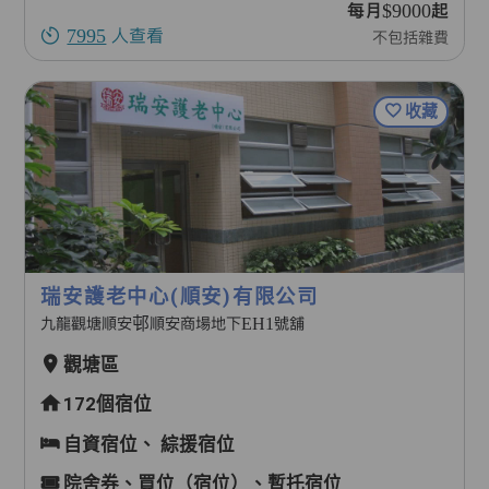
每月$9000起
7995
人查看
不包括雜費
收藏
瑞安護老中心(順安)有限公司
九龍觀塘順安邨順安商場地下EH1號舖
觀塘區
172個宿位
自資宿位、
綜援宿位
院舍券、買位（宿位）、暫托宿位