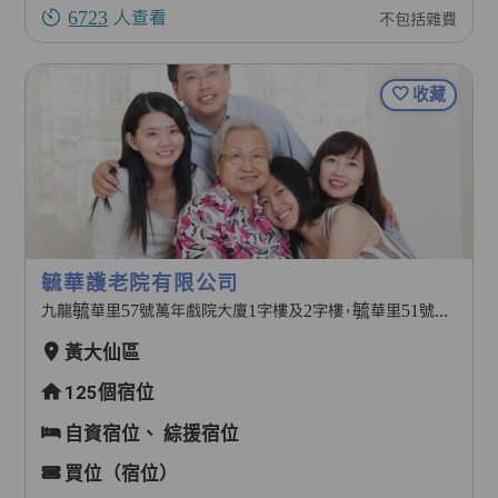
6723
人查看
不包括雜費
收藏
毓華護老院有限公司
九龍毓華里57號萬年戲院大廈1字樓及2字樓，毓華里51號及毓華街70號地下部份
黃大仙區
125個宿位
自資宿位、
綜援宿位
買位（宿位）