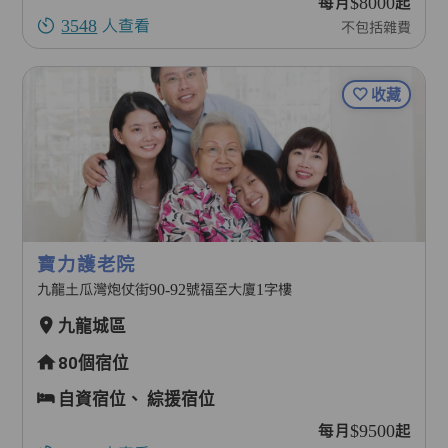
每月$8000起
3548
人查看
不包括雜費
收藏
寶力護老院
九龍土瓜灣炮仗街90-92號福至大廈1字樓
九龍城區
80個宿位
自資宿位、
綜援宿位
每月$9500起