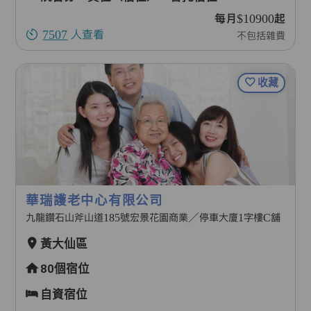
每月$10900起
7507
人查看
不包括雜費
收藏
華瑞護老中心有限公司
九龍鑽石山斧山道185號宏景花園商業／停車大廈1字樓C舖
黃大仙區
80個宿位
自資宿位