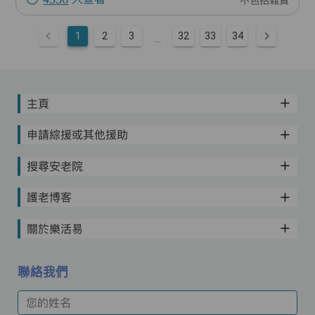
不包括雜費
1
2
3
32
33
34
...
主頁
申請綜援或其他援助
搜尋安老院
護老博客
關於樂活易
聯絡我們
您的姓名