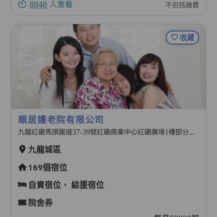
8848
人查看
不包括雜費
收藏
順居護老院有限公司
九龍紅磡馬頭圍道37-39號紅磡商業中心紅磡廣場1樓部分及2樓部分
九龍城區
169個宿位
自資宿位、
綜援宿位
院舍券