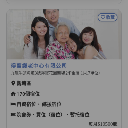
收藏
得寶護老中心有限公司
九龍牛頭角道3號得寶花園商埸2/F全層（1-17單位）
觀塘區
170個宿位
自資宿位、
綜援宿位
院舍券、買位（宿位）、暫托宿位
每月$10500起