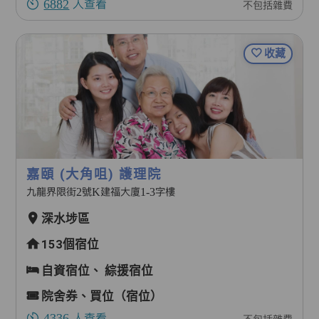
6882
人查看
不包括雜費
收藏
嘉頤 (大角咀) 護理院
九龍界限街2號K建福大廈1-3字樓
深水埗區
153個宿位
自資宿位、
綜援宿位
院舍券、買位（宿位）
4336
人查看