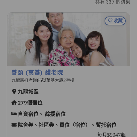
共有
337
個結果
收藏
善頤 (萬基) 護老院
九龍窩打老道86號萬基大廈2字樓
九龍城區
279個宿位
自資宿位、
綜援宿位
院舍券、社區券、買位（宿位）、暫托宿位
每月$9047起