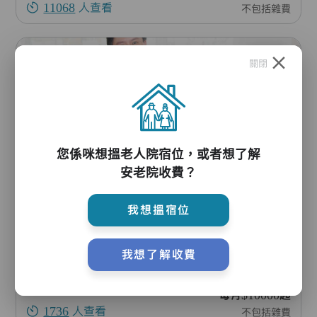
11068
人查看
不包括雜費
收藏
關閉
您係咪想搵老人院宿位，或者想了解
安老院收費？
愉悅居護老中心
九龍東頭(二)邨安東樓地下1號舖
我想搵宿位
黃大仙區
68個宿位
我想了解收費
自資宿位、
綜援宿位
每月$10000起
1736
人查看
不包括雜費