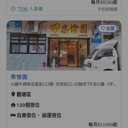
每月$8500起
7590
人查看
不包括雜費
收藏
樂愉園
九龍牛頭角定富街123號，定安街25-35號地下F及G舖、1字樓及2字樓
觀塘區
120個宿位
自資宿位、
綜援宿位
每月$11000起