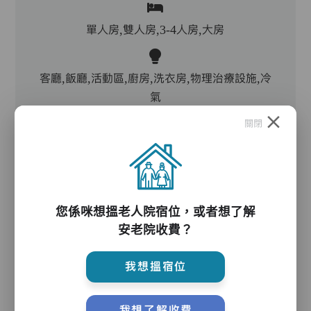
單人房,雙人房,3-4人房,大房
客廳,飯廳,活動區,廚房,洗衣房,物理治療設施,冷
氣
關閉
電動床,氣墊床,升降機,防滑扶手,助行器/拐杖,輪
椅
您係咪想搵老人院宿位，或者想了解
護理服務
安老院收費？
我想搵宿位
主管,助理員,護理員,保健員,到診醫生,外展牙科
我想了解收費