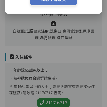
護理評估、執藥、核派藥、量度生命表徵、協助沐
浴、餵飯、換尿片
血糖測試,胰島素注射,洗傷口,鼻胃管護理,尿喉護
理,洗腎護理,造口護理
入住條件
．年齡達65歲或以上﹔
．精神狀態適合過群體生活。
* 年齡64歲以下的人士﹐需要經證實有需要接受住
宿照顧，請致電 21176717 查詢。
2117 6717