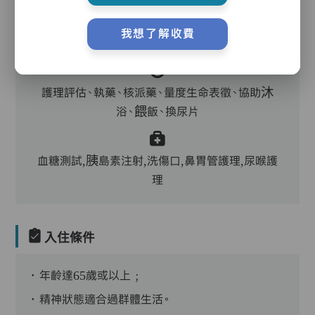
我想了解收費
主管,助理員,護理員,保健員,到診醫生
護理評估、執藥、核派藥、量度生命表徵、協助沐
浴、餵飯、換尿片
血糖測試,胰島素注射,洗傷口,鼻胃管護理,尿喉護
理
入住條件
．年齡達65歲或以上﹔
．精神狀態適合過群體生活。