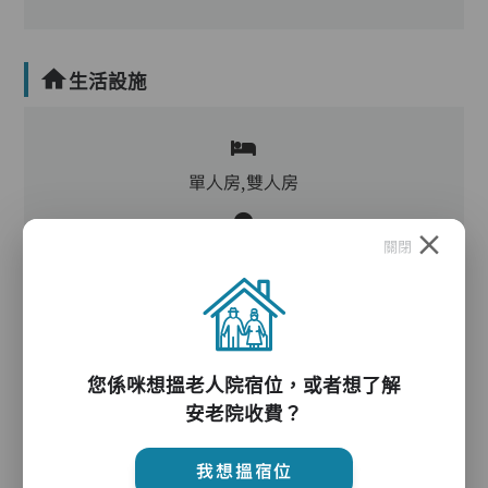
生活設施
單人房,雙人房
關閉
客廳,飯廳,廚房,洗衣房,冷氣,暖氣
電動床,氣墊床,升降機,防滑扶手,助行器/拐杖,輪
椅
您係咪想搵老人院宿位，或者想了解
安老院收費？
護理服務
我想搵宿位