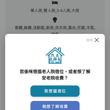
單人房,雙人房,3-4人房,大房
客廳,飯廳,活動區,廚房,洗衣房,露台,花園,冷氣,
暖氣
關閉
電動床,氣墊床,防滑扶手,助行器/拐杖,輪椅
您係咪想搵老人院宿位，或者想了解
護理服務
安老院收費？
我想搵宿位
主管,助理員,護理員,保健員,註冊社工,到診醫生,
外展牙科
我想了解收費