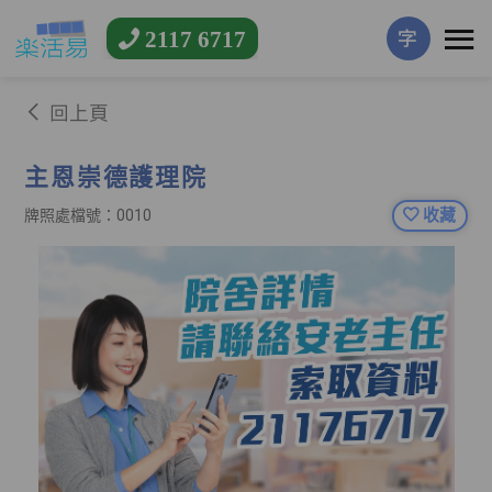
2117 6717
字
回上頁
主恩崇德護理院
收藏
牌照處檔號：0010