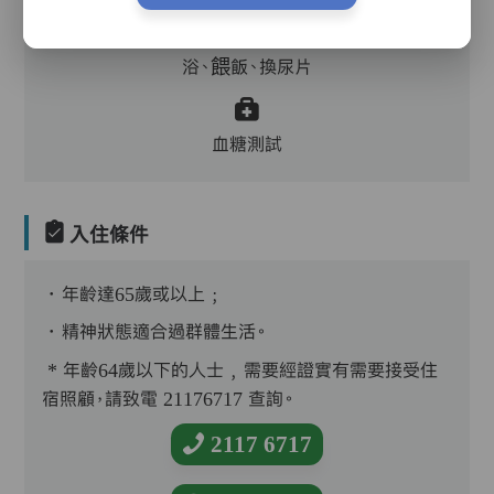
護理評估、執藥、核派藥、量度生命表徵、協助沐
浴、餵飯、換尿片
血糖測試
入住條件
．年齡達65歲或以上﹔
．精神狀態適合過群體生活。
* 年齡64歲以下的人士﹐需要經證實有需要接受住
宿照顧，請致電 21176717 查詢。
2117 6717