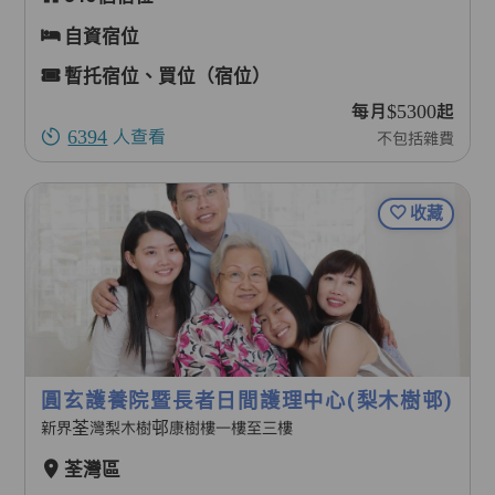
自資宿位
暫托宿位、買位（宿位）
每月$5300起
6394
人查看
不包括雜費
收藏
圓玄護養院暨長者日間護理中心(梨木樹邨)
新界荃灣梨木樹邨康樹樓一樓至三樓
荃灣區