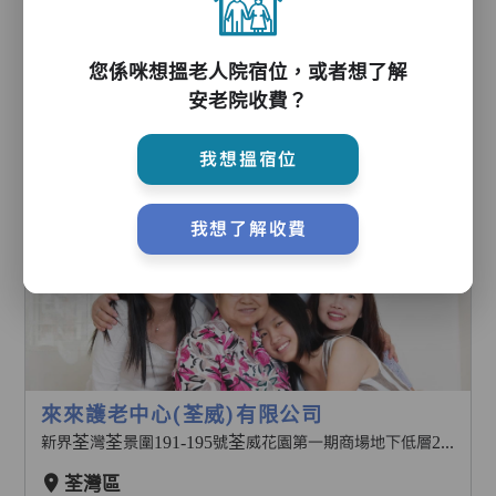
荃灣區
83個宿位
您係咪想搵老人院宿位，或者想了解
自資宿位
安老院收費？
每月$11000起
0
人查看
不包括雜費
我想搵宿位
收藏
我想了解收費
來來護老中心(荃威)有限公司
新界荃灣荃景圍191-195號荃威花園第一期商場地下低層23-38號舖
荃灣區