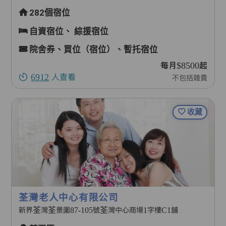
282個宿位
自資宿位、
綜援宿位
院舍券、買位（宿位）、暫托宿位
每月$8500起
6912
人查看
不包括雜費
收藏
荃灣老人中心有限公司
新界荃灣荃景圍87-105號荃灣中心商場1字樓C1舖