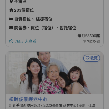
荃灣區
233個宿位
自資宿位、
綜援宿位
院舍券、買位（宿位）、暫托宿位
每月$8500起
7682
人查看
不包括雜費
收藏
松齡俊景護老中心
新界荃灣西樓角路218至220號豪輝 商業中心1座地下上層