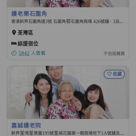
護老樂石圍角
香港新界石圍角道3號 石園角邨石圍角商場 426號舖、 3及4樓
荃灣區
綜援宿位
5842
人查看
不包括雜費
收藏
嘉誠護老院
新界荃灣荃景圍195號荃威花園第一期商場地下1A號舖及2字樓部分