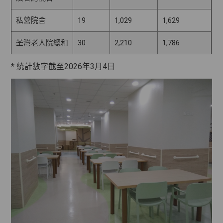
私營院舍
19
1,029
1,629
荃灣老人院總和
30
2,210
1,786
* 統計數字截至2026年3月4日