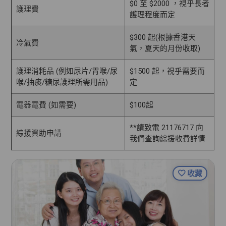
$0 至 $2000 ，視乎長者
護理費
護理程度而定
$300 起(根據香港天
冷氣費
氣，夏天的月份收取)
護理消耗品 (例如尿片/胃喉/尿
$1500 起，視乎需要而
喉/抽痰/糖尿護理所需用品)
定
電器電費 (如需要)
$100起
**請致電 21176717 向
綜援資助申請
我們查詢綜援收費詳情
收藏