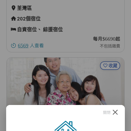
荃灣區
202個宿位
自資宿位、
綜援宿位
每月$6690起
6569
人查看
不包括雜費
收藏
關閉
綠山居（桂堂）護老中心有限公司
新界荃灣大廈街19-23號德泰大廈一樓