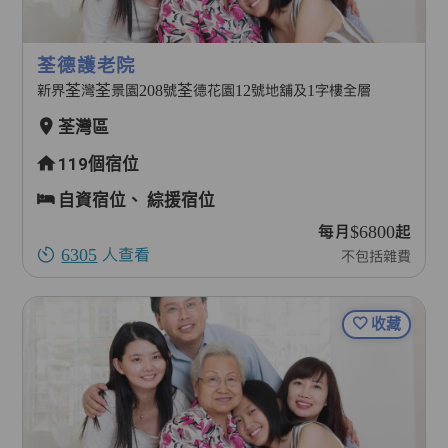
荃德護老院
新界荃灣荃景園208號荃德花園12號地舖及1字樓全層
荃灣區
119個宿位
自資宿位、
綜援宿位
每月$6800起
6305
人查看
不包括雜費
收藏