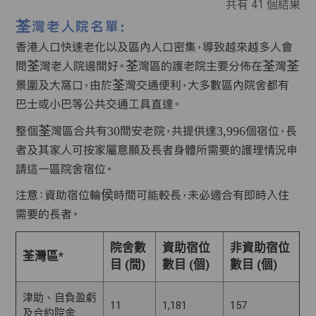
共有
41
個結果
荃灣老人院名單:
香港人口快速老化以及區內人口密集，導致越來越多人會
問荃灣老人院邊間好。荃灣區的護老院主要分佈在荃灣荃
景圍及大窩口，由於荃灣交通便利，大多數區內院舍都有
巴士或小巴等公共交通工具直達。
整個荃灣區合共有30間安老院，共提供達3,996個宿位，長
者及其家人可按家屬意願及長者身體所需要的護理情況申
請這一區院舍宿位。
注意：資助宿位輪侯時間可能較長，未必適合有即時入住
需要的長者。
院舍數
資助宿位
非資助宿位
荃灣區*
目 (間)
數目 (個)
數目 (個)
津助、自負盈虧
11
1,181
157
及合約院舍