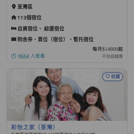
荃灣區
113個宿位
自資宿位、
綜援宿位
院舍券、買位（宿位）、暫托宿位
每月$14800起
8664
人查看
不包括雜費
收藏
彩怡之家（荃灣）