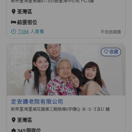
新界荃灣荃景圍87-105號荃灣中心地下G3舖
荃灣區
綜援宿位
7184
人查看
不包括雜費
收藏
定安護老院有限公司
新界荃灣荃威花園第三期商場6字樓Q、R、S、T及U 舖
荃灣區
345個宿位