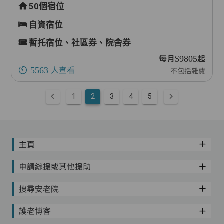
50個宿位
自資宿位
暫托宿位、社區券、院舍券
每月$9805起
5563
人查看
不包括雜費
1
2
3
4
5
主頁
申請綜援或其他援助
搜尋安老院
護老博客