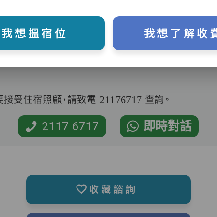
我想搵宿位
我想了解收
受住宿照顧，請致電 21176717 查詢。
2117 6717
即時對話
收藏諮詢