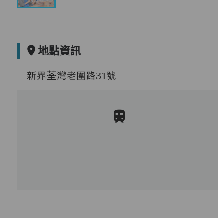
地點資訊
新界荃灣老圍路31號