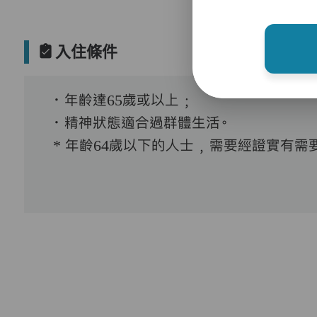
入住條件
．年齡達65歲或以上﹔
．精神狀態適合過群體生活。
* 年齡64歲以下的人士﹐需要經證實有需要接