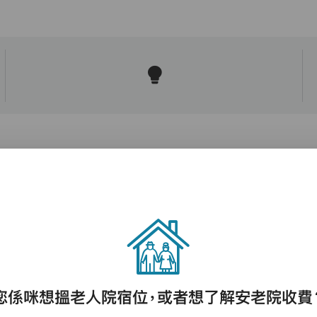
護理評估、執藥、核派藥、量度生命表徵、協
助沐浴、餵飯、換尿片
您係咪想搵老人院宿位，或者想了解安老院收費