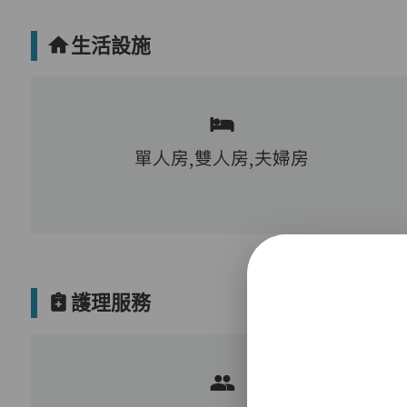
生活設施
單人房,雙人房,夫婦房
護理服務