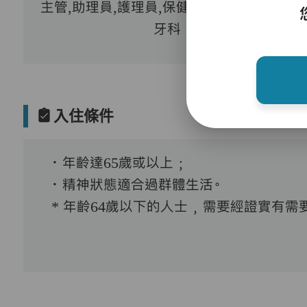
主管,助理員,護理員,保健員,到診醫生,外展
牙科
入住條件
．年齡達65歲或以上﹔
．精神狀態適合過群體生活。
* 年齡64歲以下的人士﹐需要經證實有需要接