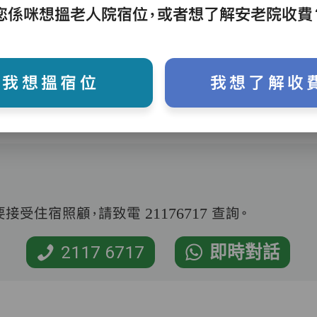
護理評估、執藥、核派藥、量度生命表徵、協
您係咪想搵老人院宿位，或者想了解安老院收費
助沐浴、餵飯、換尿片
我想搵宿位
我想了解收
受住宿照顧，請致電 21176717 查詢。
2117 6717
即時對話