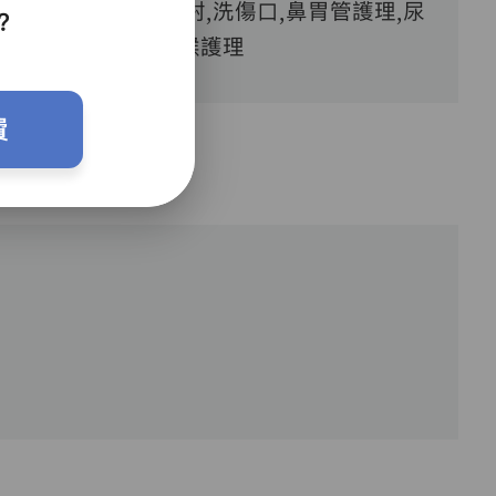
血糖測試,胰島素注射,洗傷口,鼻胃管護理,尿
？
喉護理
費