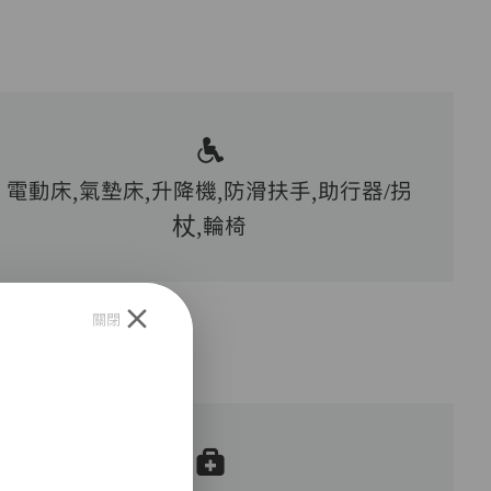
電動床,氣墊床,升降機,防滑扶手,助行器/拐
杖,輪椅
關閉