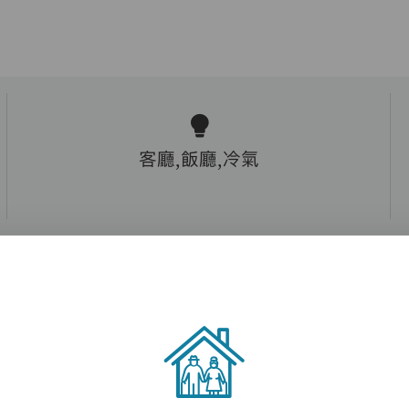
客廳,飯廳,冷氣