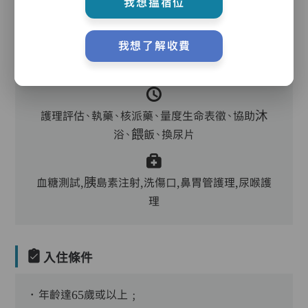
我想搵宿位
我想了解收費
主管,助理員,護理員,保健員,護士,註冊社工,到診
醫生,外展牙科
護理評估、執藥、核派藥、量度生命表徵、協助沐
浴、餵飯、換尿片
血糖測試,胰島素注射,洗傷口,鼻胃管護理,尿喉護
理
入住條件
．年齡達65歲或以上﹔