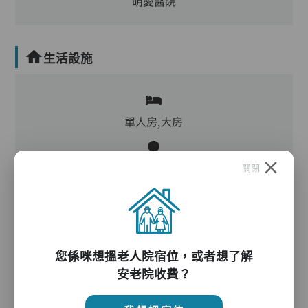
明愛醫院
生活設施
單人房,大房
關閉
客廳,飯廳,廚房,洗衣房,冷氣,暖氣
電動床,氣墊床,升降機,防滑扶手,助行器/拐杖,輪
椅
您係咪想搵老人院宿位，或者想了解
安老院收費？
護理服務