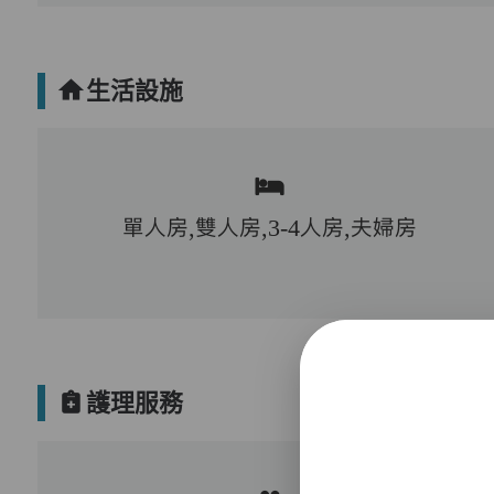
生活設施
單人房,雙人房,3-4人房,夫婦房
護理服務