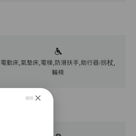
電動床,氣墊床,電梯,防滑扶手,助行器/拐杖,
輪椅
關閉