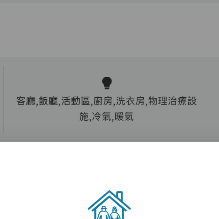
客廳,飯廳,活動區,廚房,洗衣房,物理治療設
施,冷氣,暖氣