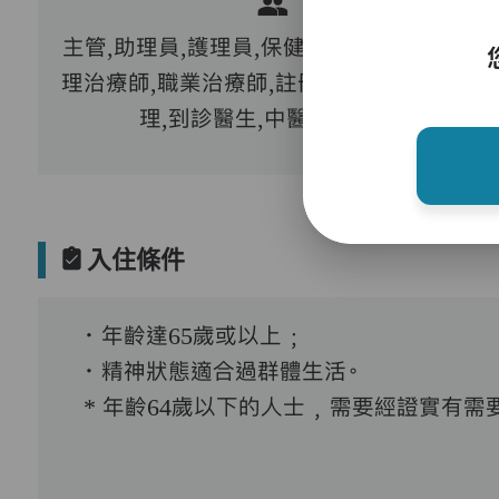
主管,助理員,護理員,保健員,營養師,護士,物
理治療師,職業治療師,註冊社工,物理治療助
理,到診醫生,中醫,外展牙科
入住條件
．年齡達65歲或以上﹔
．精神狀態適合過群體生活。
* 年齡64歲以下的人士﹐需要經證實有需要接