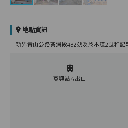
地點資訊
新界青山公路葵涌段482號及梨木道2號和記
葵興站A出口