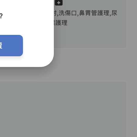
血糖測試,胰島素注射,洗傷口,鼻胃管護理,尿
？
喉護理
費