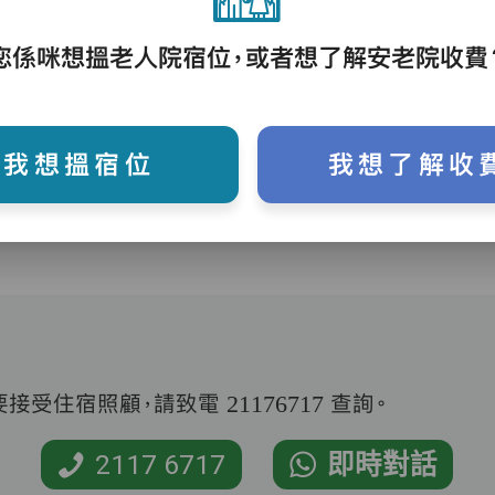
護理評估、執藥、核派藥、量度生命表徵、協
您係咪想搵老人院宿位，或者想了解安老院收費
助沐浴、餵飯、換尿片
我想搵宿位
我想了解收
受住宿照顧，請致電 21176717 查詢。
2117 6717
即時對話