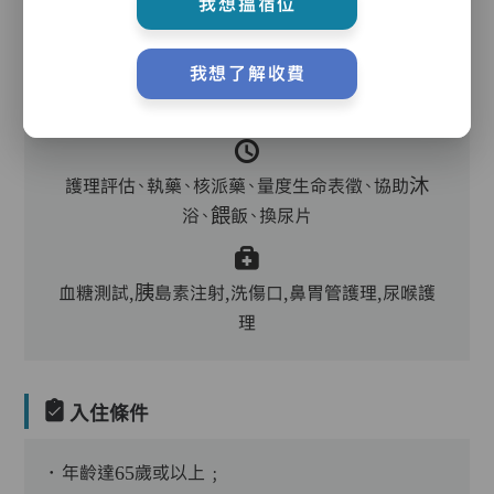
我想搵宿位
我想了解收費
主管,助理員,護理員,保健員,護士,物理治療師,到
診醫生
護理評估、執藥、核派藥、量度生命表徵、協助沐
浴、餵飯、換尿片
血糖測試,胰島素注射,洗傷口,鼻胃管護理,尿喉護
理
入住條件
．年齡達65歲或以上﹔