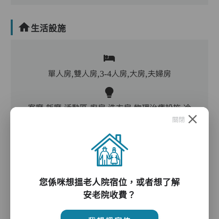
生活設施
單人房,雙人房,3-4人房,大房,夫婦房
客廳,飯廳,活動區,廚房,洗衣房,物理治療設施,冷
關閉
氣,暖氣
電動床,氣墊床,升降機,防滑扶手,助行器/拐杖,輪
椅
您係咪想搵老人院宿位，或者想了解
安老院收費？
護理服務