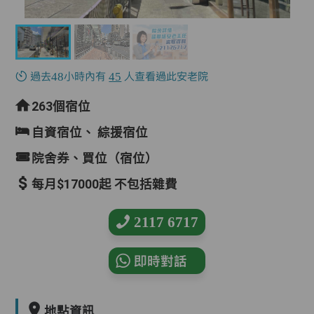
過去48小時內有
45
人查看過此安老院
263個宿位
自資宿位、
綜援宿位
院舍券、買位（宿位）
每月$17000起 不包括雜費
2117 6717
即時對話
地點資訊