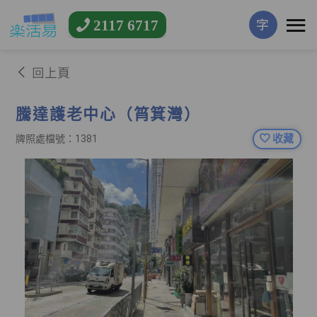
2117 6717
字
回上頁
騰達護老中心（筲箕灣）
收藏
牌照處檔號：1381