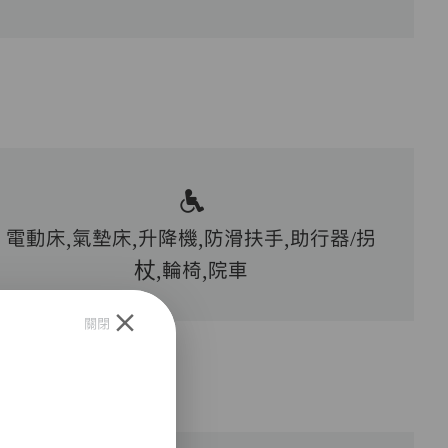
電動床,氣墊床,升降機,防滑扶手,助行器/拐
杖,輪椅,院車
關閉