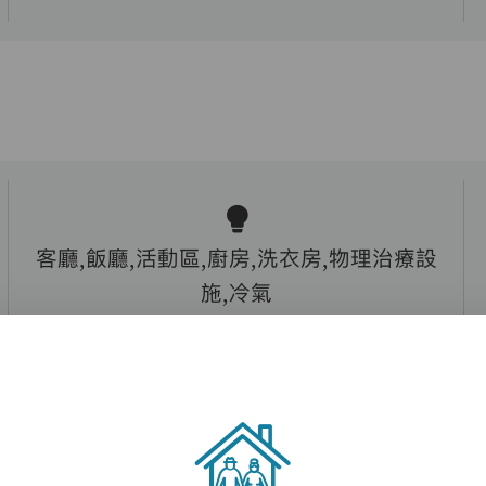
客廳,飯廳,活動區,廚房,洗衣房,物理治療設
施,冷氣