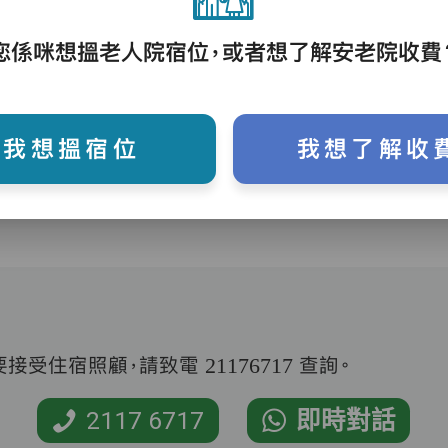
您係咪想搵老人院宿位，或者想了解安老院收費
護理評估、執藥、核派藥、量度生命表徵、協
助沐浴、餵飯、換尿片
我想搵宿位
我想了解收
受住宿照顧，請致電 21176717 查詢。
2117 6717
即時對話