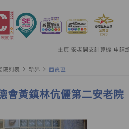
主頁
安老開支計算機
申請
老院列表
新界
西貢區
德會黃鎮林伉儷第二安老院