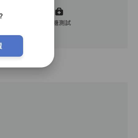
？
血糖測試
費