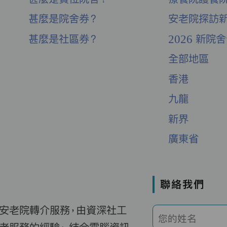
甚麼是院舍券？
安老院探訪
甚麼是社區券？
2026 新院
全部地區
香港
九龍
新界
廣東省
聯絡我們
費安老院轉介服務，由資深社工
您的姓名