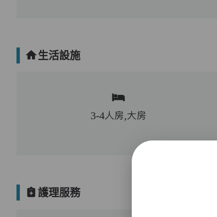
生活設施
3-4人房,大房
護理服務