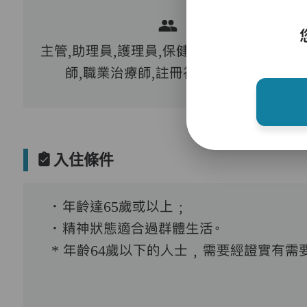
主管,助理員,護理員,保健員,護士,物理治療
師,職業治療師,註冊社工,到診醫生
入住條件
．年齡達65歲或以上﹔
．精神狀態適合過群體生活。
* 年齡64歲以下的人士﹐需要經證實有需要接