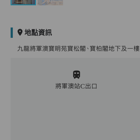
地點資訊
九龍將軍澳寶明苑寶松閣、寶柏閣地下及一樓
將軍澳站C出口