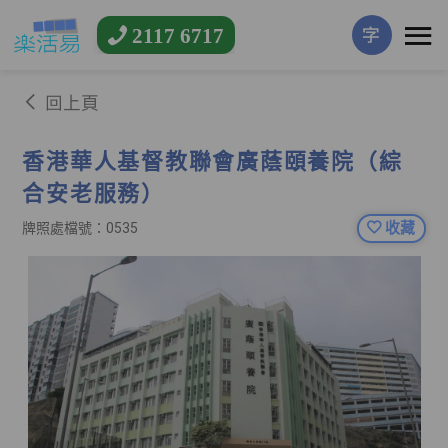
2117 6717
字
回上頁
香港華人基督教聯會廣蔭頤養院（綜
合安老服務）
收藏
牌照處檔號：0535