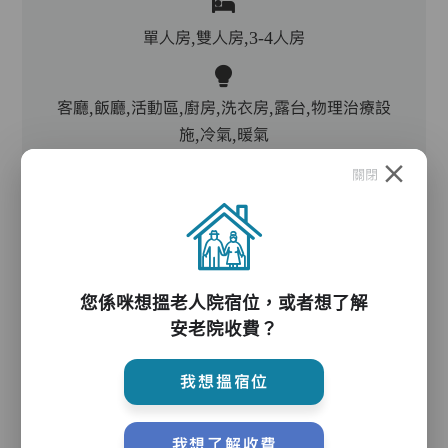
單人房,雙人房,3-4人房
客廳,飯廳,活動區,廚房,洗衣房,露台,物理治療設
施,冷氣,暖氣
關閉
電動床,氣墊床,升降機,防滑扶手,助行器/拐杖,輪
椅
您係咪想搵老人院宿位，或者想了解
護理服務
安老院收費？
我想搵宿位
主管,助理員,護理員,保健員,護士,物理治療師,職
業治療師,註冊社工,中醫,外展牙科
我想了解收費