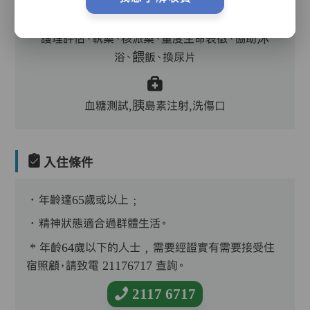
護理評估、執藥、核派藥、量度生命表徵、協助沐
浴、餵飯、換尿片
血糖測試,胰島素注射,洗傷口
入住條件
．年齡達65歲或以上﹔
．精神狀態適合過群體生活。
* 年齡64歲以下的人士﹐需要經證實有需要接受住
宿照顧，請致電 21176717 查詢。
2117 6717