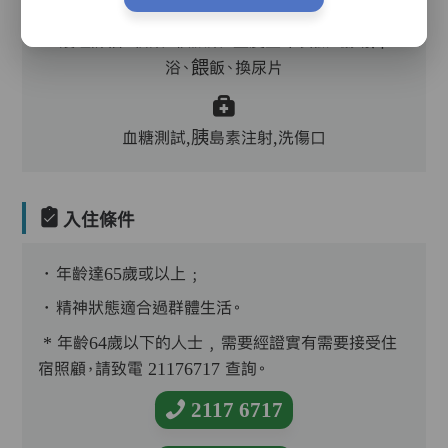
護理評估、執藥、核派藥、量度生命表徵、協助沐
浴、餵飯、換尿片
血糖測試,胰島素注射,洗傷口
入住條件
．年齡達65歲或以上﹔
．精神狀態適合過群體生活。
* 年齡64歲以下的人士﹐需要經證實有需要接受住
宿照顧，請致電 21176717 查詢。
2117 6717