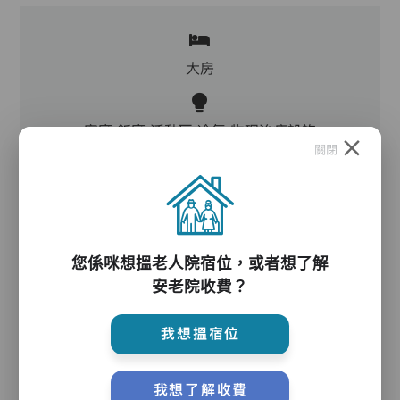
大房
客廳,飯廳,活動區,冷氣,物理治療設施
關閉
電動床,氣墊床,防滑扶手
您係咪想搵老人院宿位，或者想了解
護理服務
安老院收費？
我想搵宿位
主管,助理員,護理員,保健員,護士,物理治療師,職
業治療師,註冊社工,到診醫生
我想了解收費