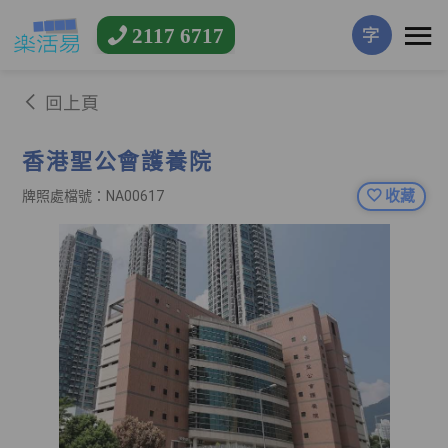
2117 6717
字
回上頁
香港聖公會護養院
收藏
牌照處檔號：NA00617