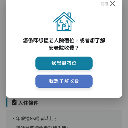
關閉
護理服務
您係咪想搵老人院宿位，或者想了解
安老院收費？
護理評估、執藥、核派藥、量度生命表徵、協助沐
我想搵宿位
浴、餵飯、換尿片
我想了解收費
入住條件
．年齡達65歲或以上﹔