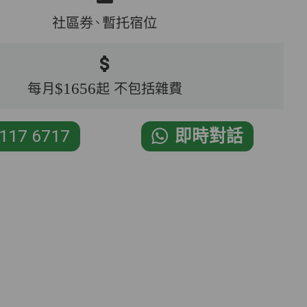
社區券、暫托宿位
每月$1656起 不包括雜費
117 6717
即時對話