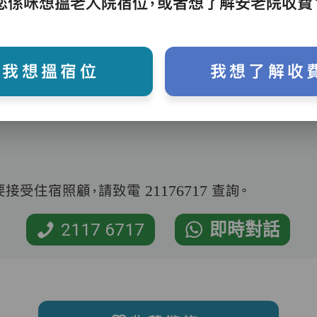
您係咪想搵老人院宿位，或者想了解安老院收費
我想搵宿位
我想了解收
受住宿照顧，請致電 21176717 查詢。
2117 6717
即時對話