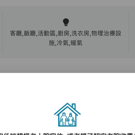
客廳,飯廳,活動區,廚房,洗衣房,物理治療設
施,冷氣,暖氣
護理評估、執藥、核派藥、量度生命表徵、協
助沐浴、餵飯、換尿片