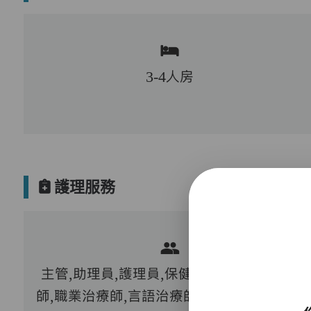
3-4人房
護理服務
主管,助理員,護理員,保健員,護士,物理治療
師,職業治療師,言語治療師,註冊社工,到診醫