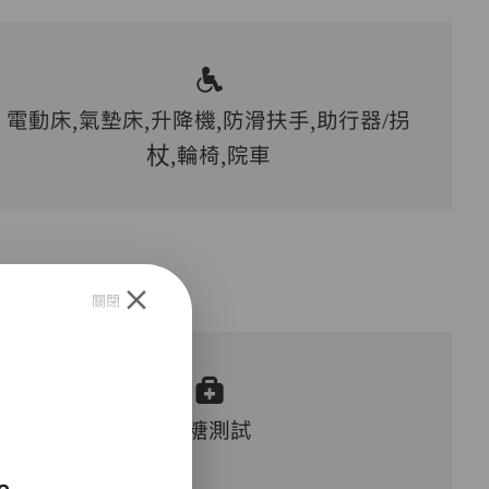
電動床,氣墊床,升降機,防滑扶手,助行器/拐
杖,輪椅,院車
關閉
血糖測試