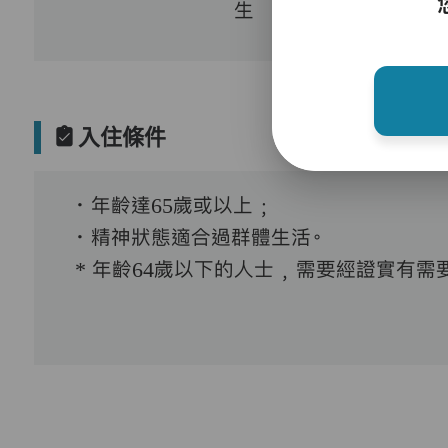
生
入住條件
．年齡達65歲或以上﹔
．精神狀態適合過群體生活。
* 年齡64歲以下的人士﹐需要經證實有需要接