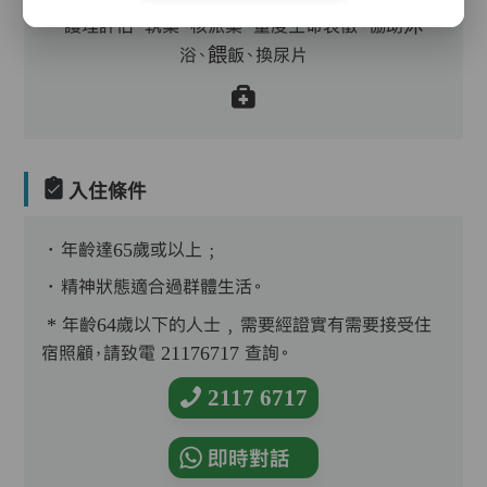
護理評估、執藥、核派藥、量度生命表徵、協助沐
浴、餵飯、換尿片
入住條件
．年齡達65歲或以上﹔
．精神狀態適合過群體生活。
* 年齡64歲以下的人士﹐需要經證實有需要接受住
宿照顧，請致電 21176717 查詢。
2117 6717
即時對話