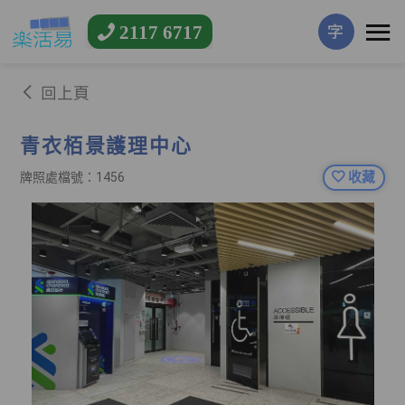
2117 6717
字
回上頁
青衣栢景護理中心
收藏
牌照處檔號：1456