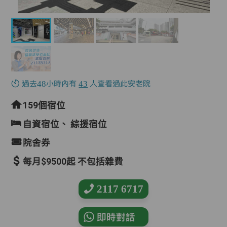
過去48小時內有
43
人查看過此安老院
159個宿位
自資宿位、
綜援宿位
院舍券
每月$9500起 不包括雜費
2117 6717
即時對話