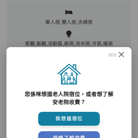
單人房,雙人房,夫婦房
客廳,飯廳,活動區,廚房,洗衣房,冷氣,暖氣
關閉
電動床,氣墊床,升降機,防滑扶手,助行器/拐杖,輪
椅
您係咪想搵老人院宿位，或者想了解
護理服務
安老院收費？
我想搵宿位
主管,助理員,護理員,保健員,到診醫生
我想了解收費