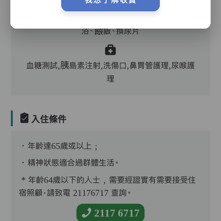
護理評估、執藥、核派藥、量度生命表徵、協助沐
浴、餵飯、換尿片
血糖測試,胰島素注射,洗傷口,鼻胃管護理,尿喉護
理
入住條件
．年齡達65歲或以上﹔
．精神狀態適合過群體生活。
* 年齡64歲以下的人士﹐需要經證實有需要接受住
宿照顧，請致電 21176717 查詢。
2117 6717