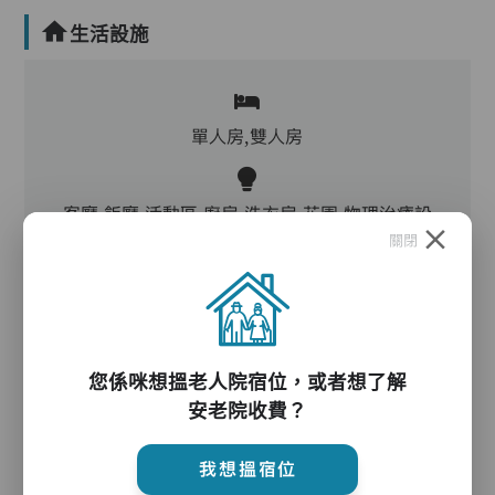
生活設施
單人房,雙人房
客廳,飯廳,活動區,廚房,洗衣房,花園,物理治療設
關閉
施,冷氣,暖氣
電動床,氣墊床,升降機,防滑扶手,助行器/拐杖,輪
椅,院車
您係咪想搵老人院宿位，或者想了解
安老院收費？
護理服務
我想搵宿位