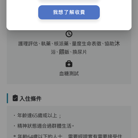
我想了解收費
主管,助理員,護理員,保健員,營養師,護士,物理治
療師,註冊社工,職業治療師,到診醫生,外展牙科
護理評估、執藥、核派藥、量度生命表徵、協助沐
浴、餵飯、換尿片
血糖測試
入住條件
．年齡達65歲或以上﹔
．精神狀態適合過群體生活。
* 年齡64歲以下的人士﹐需要經證實有需要接受住