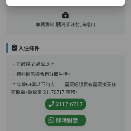
浴、餵飯、換尿片
血糖測試,胰島素注射,洗傷口
入住條件
．年齡達65歲或以上﹔
．精神狀態適合過群體生活。
* 年齡64歲以下的人士﹐需要經證實有需要接受住
宿照顧，請致電 21176717 查詢。
2117 6717
即時對話