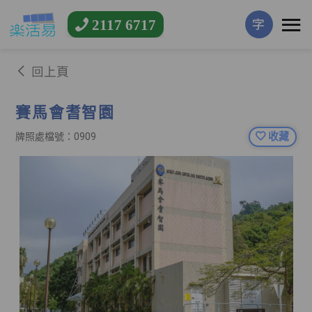
2117 6717
字
回上頁
賽馬會耆智園
收藏
牌照處檔號：0909