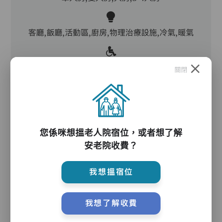
客廳,飯廳,活動區,廚房,物理治療設施,冷氣,暖氣
電動床,氣墊床,升降機,防滑扶手,助行器/拐杖,輪
關閉
椅,院車
護理服務
您係咪想搵老人院宿位，或者想了解
安老院收費？
主管,助理員,護理員,保健員,護士,物理治療師,職
我想搵宿位
業治療師,註冊社工
我想了解收費
護理評估、執藥、核派藥、量度生命表徵、協助沐