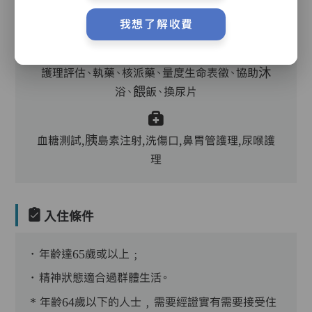
主管,助理員,護理員,保健員,到診醫生
我想了解收費
護理評估、執藥、核派藥、量度生命表徵、協助沐
浴、餵飯、換尿片
血糖測試,胰島素注射,洗傷口,鼻胃管護理,尿喉護
理
入住條件
．年齡達65歲或以上﹔
．精神狀態適合過群體生活。
* 年齡64歲以下的人士﹐需要經證實有需要接受住