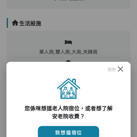
生活設施
單人房,雙人房,大房,夫婦房
關閉
客廳,飯廳,活動區,廚房,洗衣房,冷氣,暖氣
電動床,氣墊床,升降機,防滑扶手,助行器/拐杖,輪
椅
您係咪想搵老人院宿位，或者想了解
安老院收費？
護理服務
我想搵宿位