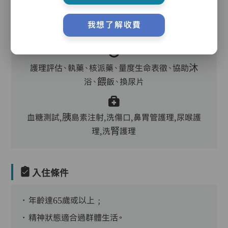
我想了解收費
主管,助理員,護理員,保健員,到診醫生
護理評估、執藥、核派藥、量度生命表徵、協助沐
浴、餵飯、換尿片
血糖測試,胰島素注射,洗傷口,鼻胃管護理,尿喉護
理,洗腎護理
入住條件
．年齡達65歲或以上﹔
．精神狀態適合過群體生活。