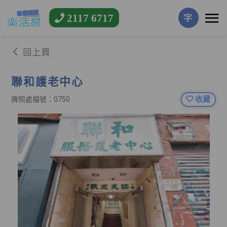
2117 6717
字
回上頁
聯和護老中心
收藏
牌照處檔號：0750