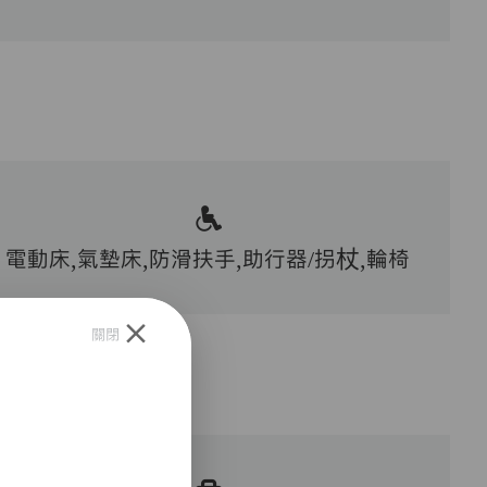
電動床,氣墊床,防滑扶手,助行器/拐杖,輪椅
關閉