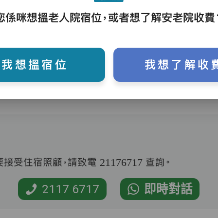
您係咪想搵老人院宿位，或者想了解安老院收費
護理評估、執藥、核派藥、量度生命表徵、協
助沐浴、餵飯、換尿片
我想搵宿位
我想了解收
受住宿照顧，請致電 21176717 查詢。
2117 6717
即時對話