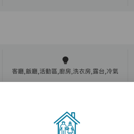
客廳,飯廳,活動區,廚房,洗衣房,露台,冷氣