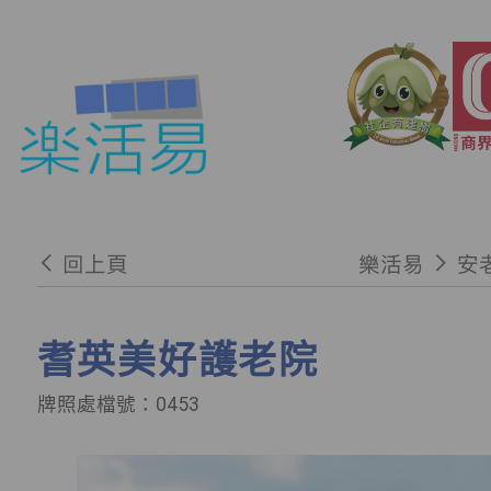
回上頁
樂活易
安
耆英美好護老院
牌照處檔號：0453