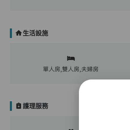
生活設施
單人房,雙人房,夫婦房
護理服務