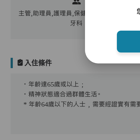
主管,助理員,護理員,保健員,到診醫生,外展
牙科
入住條件
．年齡達65歲或以上﹔
．精神狀態適合過群體生活。
* 年齡64歲以下的人士﹐需要經證實有需要接