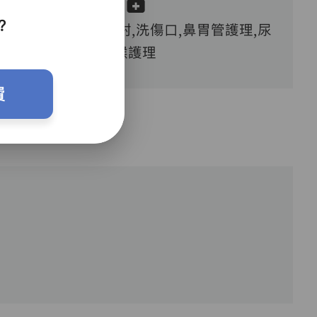
？
血糖測試,胰島素注射,洗傷口,鼻胃管護理,尿
喉護理
費