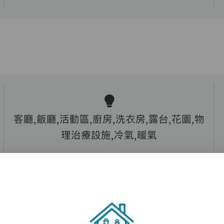
客廳,飯廳,活動區,廚房,洗衣房,露台,花園,物
理治療設施,冷氣,暖氣