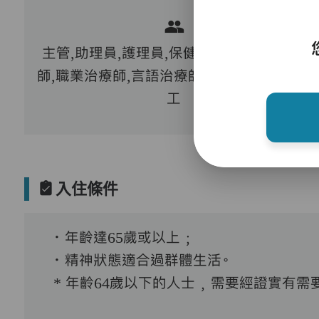
主管,助理員,護理員,保健員,護士,物理治療
師,職業治療師,言語治療師,到診醫生,註冊社
工
入住條件
．年齡達65歲或以上﹔
．精神狀態適合過群體生活。
* 年齡64歲以下的人士﹐需要經證實有需要接