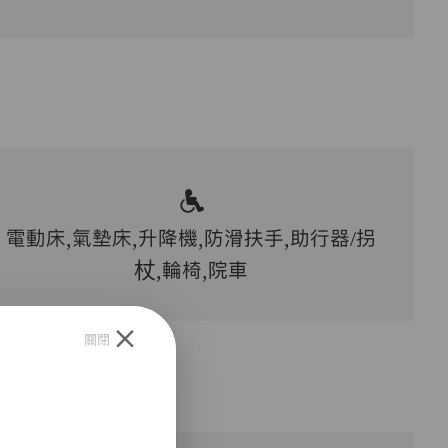
電動床,氣墊床,升降機,防滑扶手,助行器/拐
杖,輪椅,院車
關閉