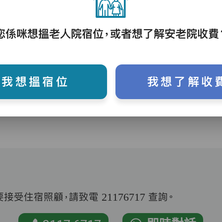
您係咪想搵老人院宿位，或者想了解安老院收費
護理評估、執藥、核派藥、量度生命表徵、協
助沐浴、餵飯、換尿片
我想搵宿位
我想了解收
受住宿照顧，請致電 21176717 查詢。