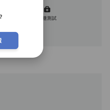
？
血糖測試
費