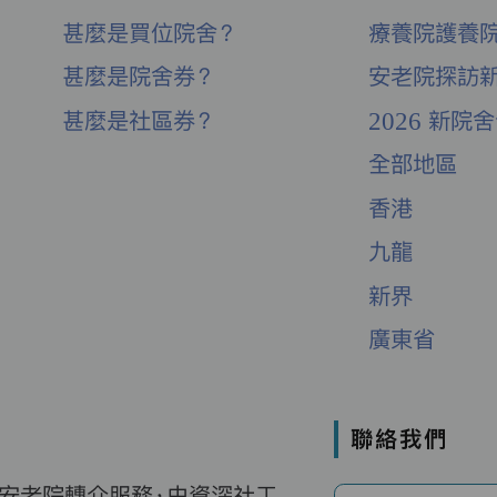
甚麼是買位院舍？
療養院護養
甚麼是院舍券？
安老院探訪
甚麼是社區券？
2026 新院
全部地區
香港
九龍
新界
廣東省
聯絡我們
費安老院轉介服務，由資深社工