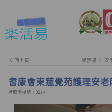
回上頁
樂活易
安
耆康會東蓮覺苑護理安老
牌照處檔號：0214