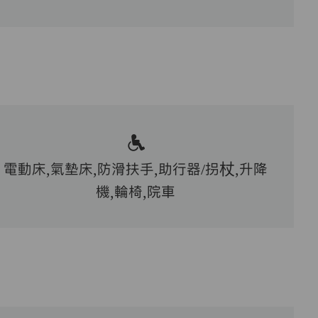
電動床,氣墊床,防滑扶手,助行器/拐杖,升降
機,輪椅,院車