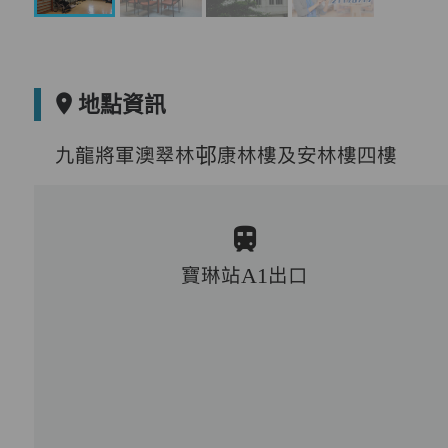
地點資訊
九龍將軍澳翠林邨康林樓及安林樓四樓
寶琳站A1出口