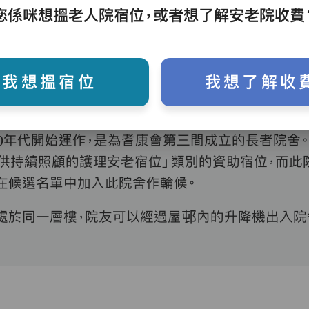
2117 6717
即時對話
您係咪想搵老人院宿位，或者想了解安老院收費
我想搵宿位
我想了解收
0
年代開始運作，是為耆康會第三間成立的長者院舍
供持續照顧的護理安老宿位」類別的資助宿位，而此
在候選名單中加入此院舍作輪候。
處於同一層樓，院友可以經過屋邨內的升降機出入院