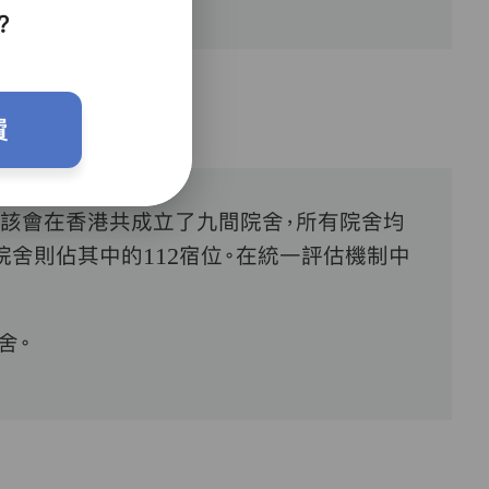
？
費
。該會在香港共成立了九間院舍，所有院舍均
院舍則佔其中的
112
宿位。在統一評估機制中
舍。