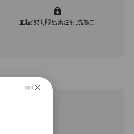
血糖測試,胰島素注射,洗傷口
關閉