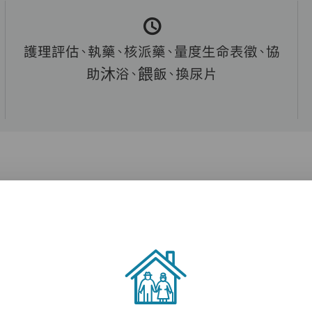
護理評估、執藥、核派藥、量度生命表徵、協
助沐浴、餵飯、換尿片
受住宿照顧，請致電 21176717 查詢。