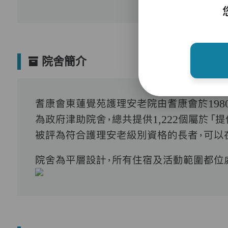
院舍簡介
耆康會東蓮覺苑護理安老院由耆康會於
198
為政府津助院舍，總共提供
1,222
個屬於「提
被評為符合護理安老級別資格的長者，可以
院舍為平層設計，所有住宿及活動範圍都位