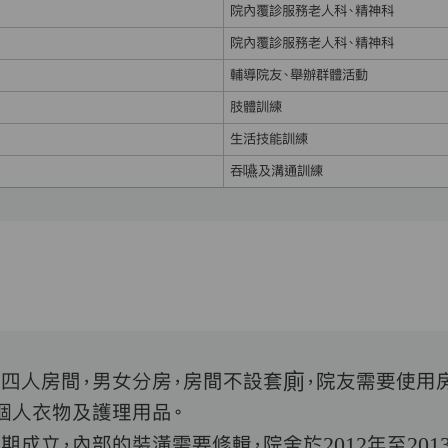
院內覆診服務老人科、精神科
院內覆診服務老人科、精神科
輔導院友、舉辦群體活動
肢體訓練
生活技能訓練
吞嚥及溝通訓練
四人房間，男女分房，房間不設套廁，院友需要使用
個人衣物及護理用品。
期成立，內部的裝潢需要修輯，院舍於
2012
年至
201