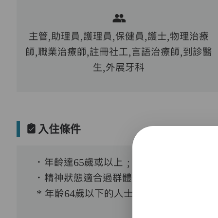
主管,助理員,護理員,保健員,護士,物理治療
師,職業治療師,註冊社工,言語治療師,到診醫
生,外展牙科
入住條件
．年齡達65歲或以上﹔
．精神狀態適合過群體生活。
* 年齡64歲以下的人士﹐需要經證實有需要接