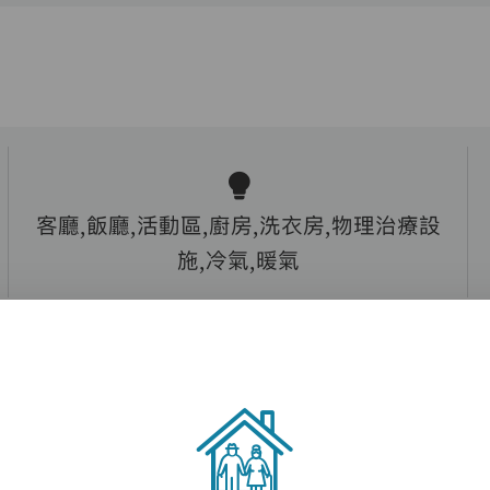
客廳,飯廳,活動區,廚房,洗衣房,物理治療設
施,冷氣,暖氣