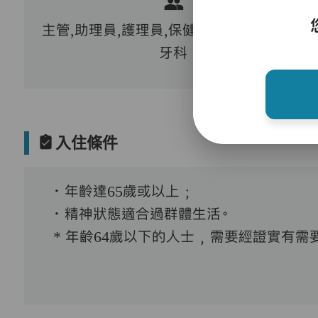
主管,助理員,護理員,保健員,到診醫生,外展
牙科
入住條件
．年齡達65歲或以上﹔
．精神狀態適合過群體生活。
* 年齡64歲以下的人士﹐需要經證實有需要接