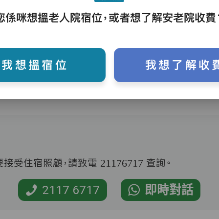
您係咪想搵老人院宿位，或者想了解安老院收費
護理評估、執藥、核派藥、量度生命表徵、協
助沐浴、餵飯、換尿片
我想搵宿位
我想了解收
受住宿照顧，請致電 21176717 查詢。
2117 6717
即時對話