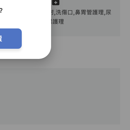
？
血糖測試,胰島素注射,洗傷口,鼻胃管護理,尿
喉護理
費