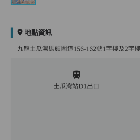
地點資訊
九龍土瓜灣馬頭圍道156-162號1字樓及2字
土瓜灣站D1出口