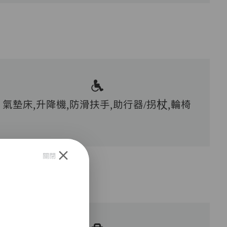
氣墊床,升降機,防滑扶手,助行器/拐杖,輪椅
關閉