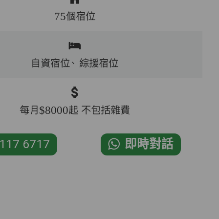
75個宿位
自資宿位、
綜援宿位
每月$8000起 不包括雜費
117 6717
即時對話