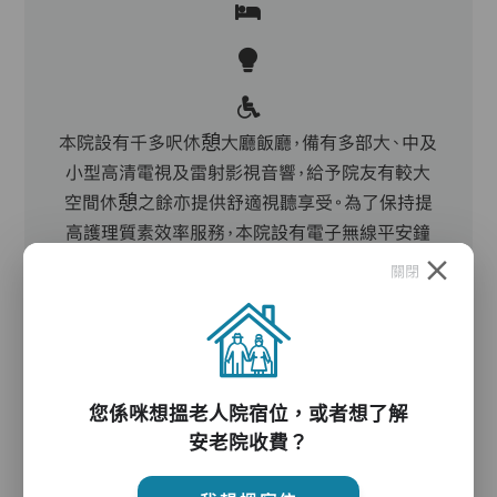
本院設有千多呎休憩大廳飯廳，備有多部大、中及
小型高清電視及雷射影視音響，給予院友有較大
空間休憩之餘亦提供舒適視聽享受。為了保持提
高護理質素效率服務，本院設有電子無線平安鐘
及直接對話機在院舍多處地方。其他設施方面，包
關閉
括合乎標準之醫療室、肢體運動儀器及各種醫療
緊急儀器設施，全院亦設置安全扶手，設備完善的
洗手間，冷熱水沐浴設備，完善的廚房，高溫消毒
的洗衣房而提高感染控制，冷暖空調抽風系統等
等，可調較適當溫度，令院友更感受到冬暖夏涼溫
您係咪想搵老人院宿位，或者想了解
室感覺，所有設備皆符合政府甲等級買位之標準。
安老院收費？