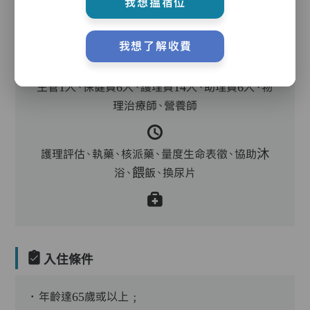
我想搵宿位
護理服務
我想了解收費
主管1人、保健員6人、護理員14人、助理員6人、物
理治療師、營養師
護理評估、執藥、核派藥、量度生命表徵、協助沐
浴、餵飯、換尿片
入住條件
．年齡達65歲或以上﹔