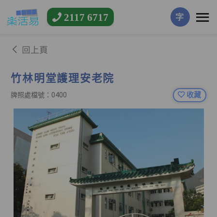
2117 6717
字
回上頁
竹林明堂護理安老院
收藏
牌照處檔號：0400