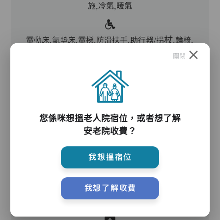
施,冷氣,暖氣
電動床,氣墊床,電梯,防滑扶手,助行器/拐杖,輪椅,
院車
關閉
護理服務
您係咪想搵老人院宿位，或者想了解
安老院收費？
主管,護理員,保健員,護士,物理治療師,註冊社工,
到診醫生,外展牙科,言語治療師
我想搵宿位
護理評估、執藥、核派藥、量度生命表徵、協助沐
我想了解收費
浴、餵飯、換尿片