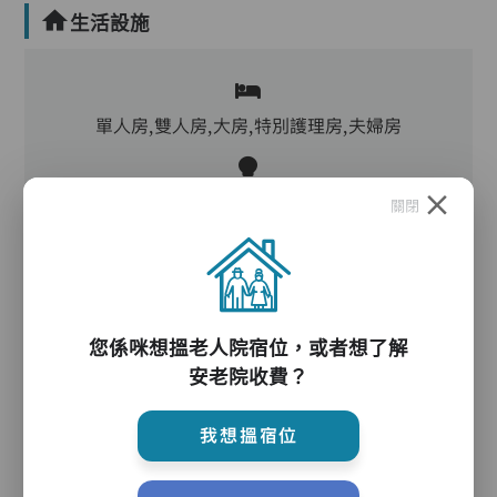
生活設施
單人房,雙人房,大房,特別護理房,夫婦房
客廳,飯廳,活動區,廚房,洗衣房,冷氣
關閉
電動床,氣墊床,升降機,助行器/拐杖,防滑扶手,輪
椅
您係咪想搵老人院宿位，或者想了解
安老院收費？
護理服務
我想搵宿位