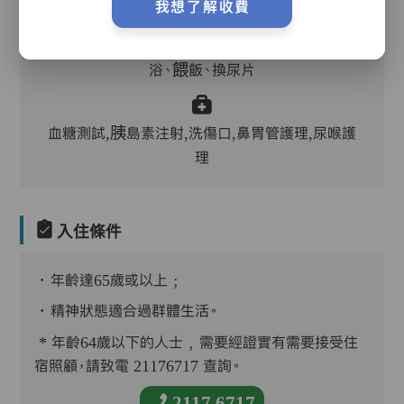
我想了解收費
護理評估、執藥、核派藥、量度生命表徵、協助沐
浴、餵飯、換尿片
血糖測試,胰島素注射,洗傷口,鼻胃管護理,尿喉護
理
入住條件
．年齡達65歲或以上﹔
．精神狀態適合過群體生活。
* 年齡64歲以下的人士﹐需要經證實有需要接受住
宿照顧，請致電 21176717 查詢。
2117 6717