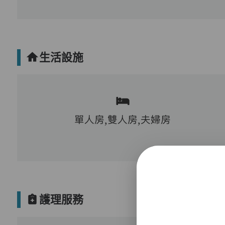
生活設施
單人房,雙人房,夫婦房
護理服務