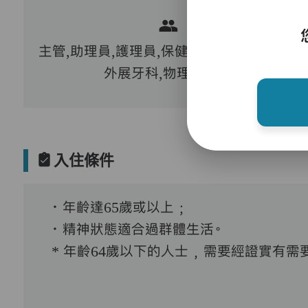
主管,助理員,護理員,保健員,護士,到診醫生,
外展牙科,物理治療師
入住條件
．年齡達65歲或以上﹔
．精神狀態適合過群體生活。
* 年齡64歲以下的人士﹐需要經證實有需要接