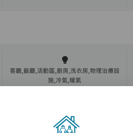
客廳,飯廳,活動區,廚房,洗衣房,物理治療設
施,冷氣,暖氣