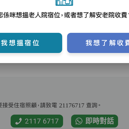
您係咪想搵老人院宿位，或者想了解安老院收費
護理評估、執藥、核派藥、量度生命表徵、協
助沐浴、餵飯、換尿片
我想搵宿位
我想了解收
受住宿照顧，請致電 21176717 查詢。
2117 6717
即時對話