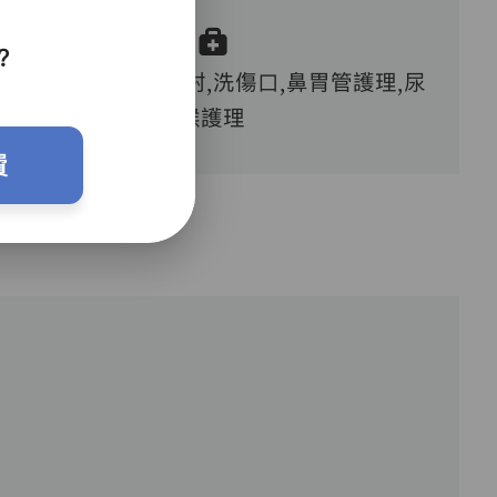
？
血糖測試,胰島素注射,洗傷口,鼻胃管護理,尿
喉護理
費