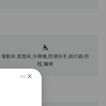
電動床,氣墊床,升降機,防滑扶手,助行器/拐
杖,輪椅
關閉