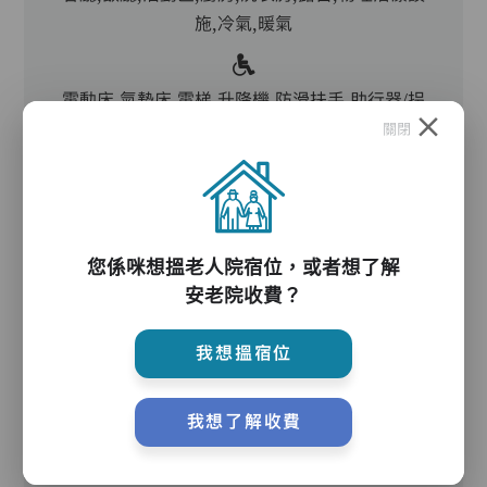
施,冷氣,暖氣
電動床,氣墊床,電梯,升降機,防滑扶手,助行器/拐
杖,輪椅
關閉
護理服務
您係咪想搵老人院宿位，或者想了解
安老院收費？
主管,助理員,護理員,保健員,到診醫生
我想搵宿位
護理評估、執藥、核派藥、量度生命表徵、協助沐
我想了解收費
浴、餵飯、換尿片