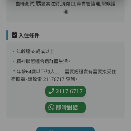
血糖測試,胰島素注射,洗傷口,鼻胃管護理,尿喉護
理
入住條件
．年齡達65歲或以上﹔
．精神狀態適合過群體生活。
* 年齡64歲以下的人士﹐需要經證實有需要接受住
宿照顧，請致電 21176717 查詢。
2117 6717
即時對話