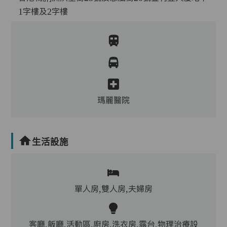
1字樓及2字樓
瑪麗醫院
生活設施
單人房,雙人房,夫婦房
客廳,飯廳,活動區,廚房,洗衣房,露台,物理治療設