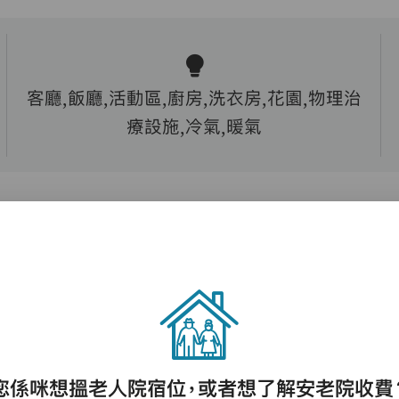
客廳,飯廳,活動區,廚房,洗衣房,花園,物理治
療設施,冷氣,暖氣
護理評估、執藥、核派藥、量度生命表徵、協
助沐浴、餵飯、換尿片
您係咪想搵老人院宿位，或者想了解安老院收費