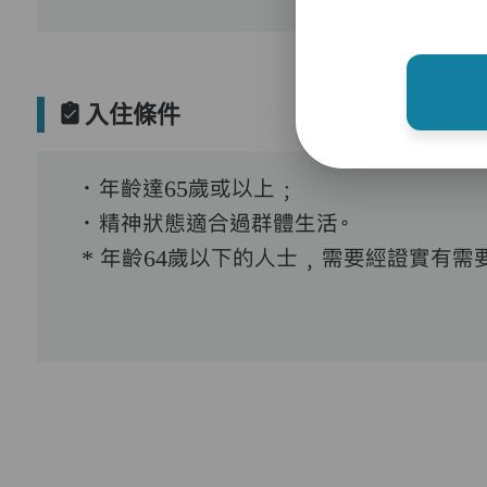
入住條件
．年齡達65歲或以上﹔
．精神狀態適合過群體生活。
* 年齡64歲以下的人士﹐需要經證實有需要接