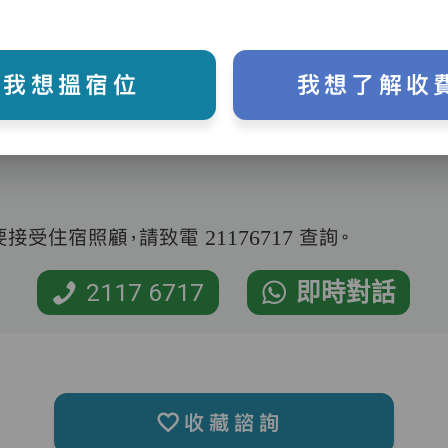
我想搵宿位
我想了解收
受住宿照顧，請致電 21176717 查詢。
2117 6717
即時對話
收藏諮詢