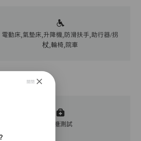
電動床,氣墊床,升降機,防滑扶手,助行器/拐
杖,輪椅,院車
關閉
血糖測試
？