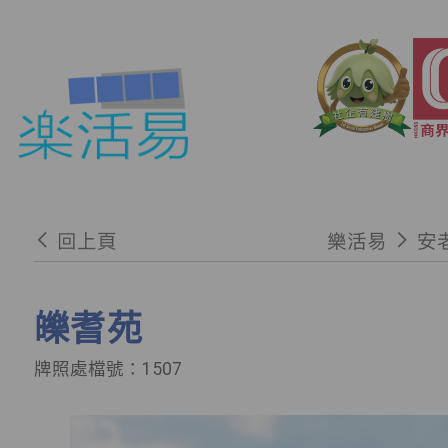
回上頁
樂活易
安
皪耆苑
牌照處檔號：1507