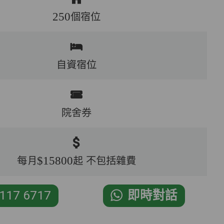
250個宿位
自資宿位
院舍券
每月$15800起 不包括雜費
117 6717
即時對話