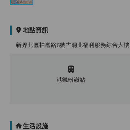
地點資訊
新界北區柏壽路6號古洞北福利服務綜合大樓6
港鐵粉嶺站
生活設施