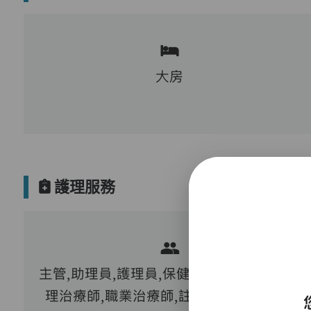
大房
護理服務
主管,助理員,護理員,保健員,營養師,護士,物
理治療師,職業治療師,註冊社工,到診醫生