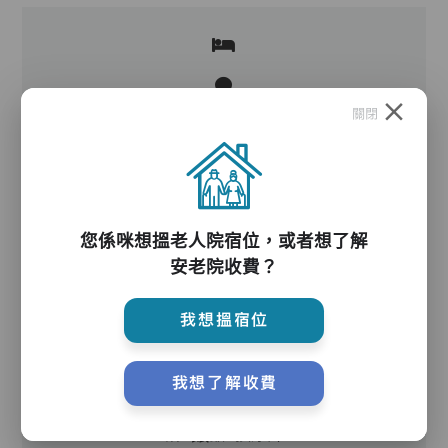
關閉
腳踏單車,健身單車,按摩器
您係咪想搵老人院宿位，或者想了解
護理服務
安老院收費？
我想搵宿位
一名主管,兩名保健員,四名護理員,四名助理員
我想了解收費
護理評估、執藥、核派藥、量度生命表徵、協助沐
浴、餵飯、換尿片