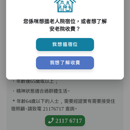
護理評估、執藥、核派藥、量度生命表徵、協助沐
您係咪想搵老人院宿位，或者想了解
安老院收費？
浴、餵飯、換尿片
我想搵宿位
我想了解收費
入住條件
．年齡達65歲或以上﹔
．精神狀態適合過群體生活。
* 年齡64歲以下的人士﹐需要經證實有需要接受住
宿照顧，請致電 21176717 查詢。
2117 6717