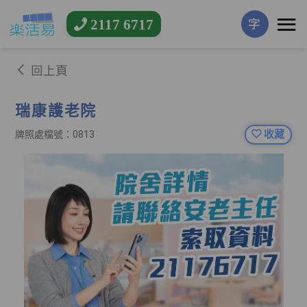
2117 6717
字
回上頁
瑞康護老院
收藏
牌照處檔號：0813