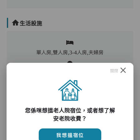
生活設施
單人房,雙人房,3-4人房,夫婦房
關閉
客廳,飯廳,活動區,廚房,洗衣房,冷氣,暖氣
電動床,氣墊床,升降機,防滑扶手,助行器/拐杖,輪
椅
您係咪想搵老人院宿位，或者想了解
安老院收費？
護理服務
我想搵宿位