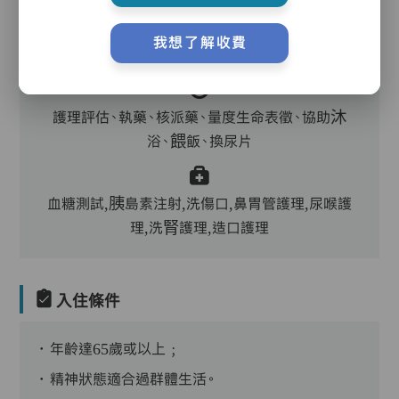
我想了解收費
主管,助理員,護理員,保健員,到診醫生
護理評估、執藥、核派藥、量度生命表徵、協助沐
浴、餵飯、換尿片
血糖測試,胰島素注射,洗傷口,鼻胃管護理,尿喉護
理,洗腎護理,造口護理
入住條件
．年齡達65歲或以上﹔
．精神狀態適合過群體生活。