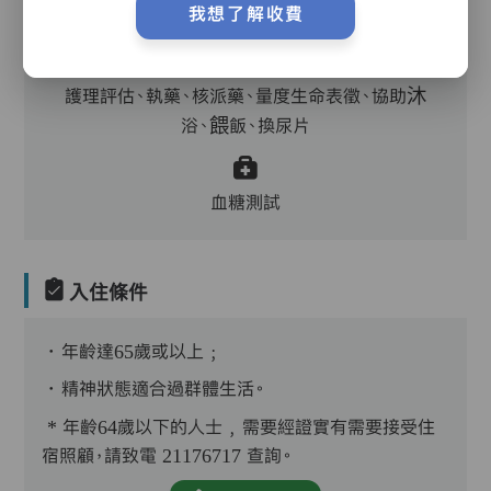
我想了解收費
主管,助理員,護理員,保健員,護士
護理評估、執藥、核派藥、量度生命表徵、協助沐
浴、餵飯、換尿片
血糖測試
入住條件
．年齡達65歲或以上﹔
．精神狀態適合過群體生活。
* 年齡64歲以下的人士﹐需要經證實有需要接受住
宿照顧，請致電 21176717 查詢。