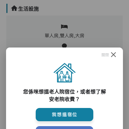
生活設施
單人房,雙人房,大房
關閉
客廳,飯廳,活動區,廚房,洗衣房,物理治療設施,冷
氣,暖氣
電動床,氣墊床,電梯,防滑扶手,助行器/拐杖,輪椅
您係咪想搵老人院宿位，或者想了解
安老院收費？
護理服務
我想搵宿位