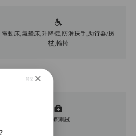
電動床,氣墊床,升降機,防滑扶手,助行器/拐
杖,輪椅
關閉
血糖測試
？