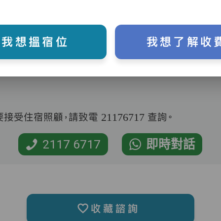
我想搵宿位
我想了解收
受住宿照顧，請致電 21176717 查詢。
2117 6717
即時對話
收藏諮詢