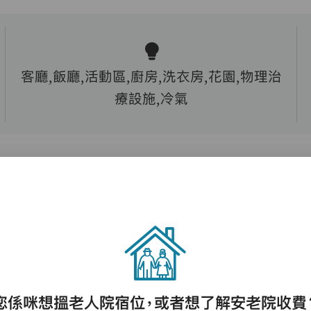
客廳,飯廳,活動區,廚房,洗衣房,花園,物理治
療設施,冷氣
護理評估、執藥、核派藥、量度生命表徵、協
助沐浴、餵飯、換尿片
您係咪想搵老人院宿位，或者想了解安老院收費