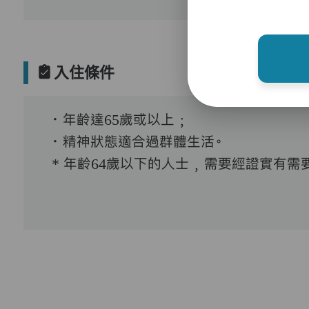
入住條件
．年齡達65歲或以上﹔
．精神狀態適合過群體生活。
* 年齡64歲以下的人士﹐需要經證實有需要接