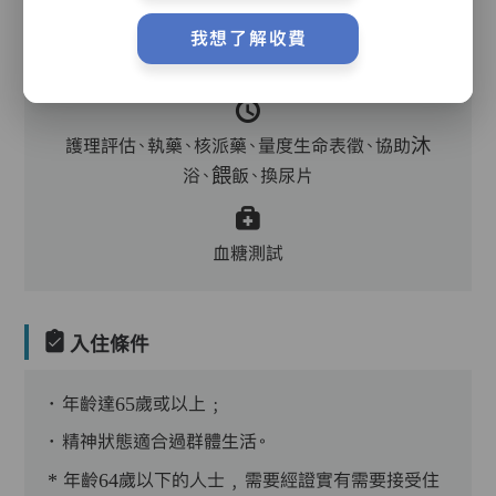
主管,助理員,護理員,保健員,到診醫生,中醫,外展
我想了解收費
牙科
護理評估、執藥、核派藥、量度生命表徵、協助沐
浴、餵飯、換尿片
血糖測試
入住條件
．年齡達65歲或以上﹔
．精神狀態適合過群體生活。
* 年齡64歲以下的人士﹐需要經證實有需要接受住