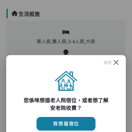
生活設施
單人房,雙人房,3-4人房,大房
客廳,飯廳,活動區,廚房,洗衣房,物理治療設施,冷
關閉
氣,暖氣
電動床,氣墊床,電梯,防滑扶手,助行器/拐杖,輪椅
您係咪想搵老人院宿位，或者想了解
安老院收費？
護理服務
我想搵宿位