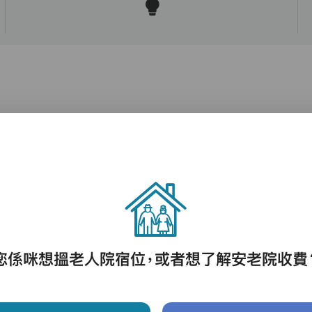
護理評估、執藥、核派藥、量度生命表徵、協
助沐浴、餵飯、換尿片
您係咪想搵老人院宿位，或者想了解安老院收費