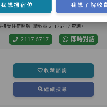
我想搵宿位
我想了解收
受住宿照顧，請致電 21176717 查詢。
2117 6717
即時對話
收藏諮詢
繼續搜尋