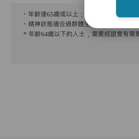
．年齡達65歲或以上﹔
．精神狀態適合過群體生活。
* 年齡64歲以下的人士﹐需要經證實有需要接