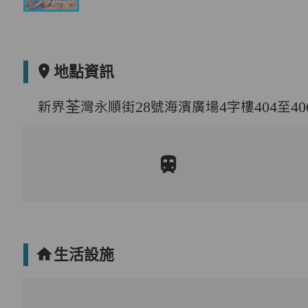
地點資訊
新界荃灣永順街28號海濱廣場4字樓404至40
生活設施