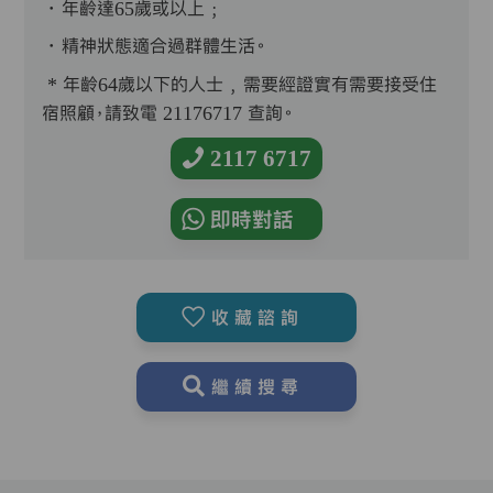
．年齡達65歲或以上﹔
．精神狀態適合過群體生活。
* 年齡64歲以下的人士﹐需要經證實有需要接受住
宿照顧，請致電 21176717 查詢。
2117 6717
即時對話
收藏諮詢
繼續搜尋