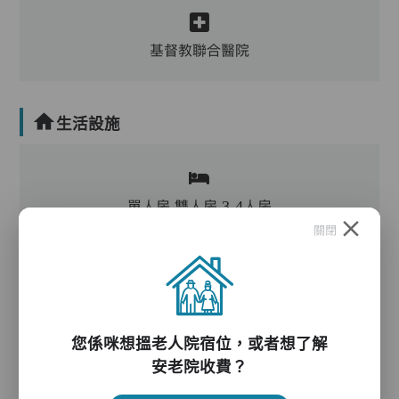
基督教聯合醫院
生活設施
單人房,雙人房,3-4人房
關閉
客廳,飯廳,活動區,物理治療設施,廚房,洗衣房,冷
氣
您係咪想搵老人院宿位，或者想了解
電動床,氣墊床,升降機,防滑扶手,助行器/拐杖,輪
安老院收費？
椅