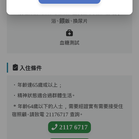
護理評估、執藥、核派藥、量度生命表徵、協助沐
浴、餵飯、換尿片
血糖測試
入住條件
．年齡達65歲或以上﹔
．精神狀態適合過群體生活。
* 年齡64歲以下的人士﹐需要經證實有需要接受住
宿照顧，請致電 21176717 查詢。
2117 6717