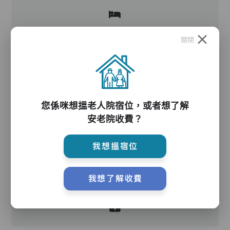
關閉
護理服務
您係咪想搵老人院宿位，或者想了解
安老院收費？
我想搵宿位
護理評估、執藥、核派藥、量度生命表徵、協助沐
我想了解收費
浴、餵飯、換尿片