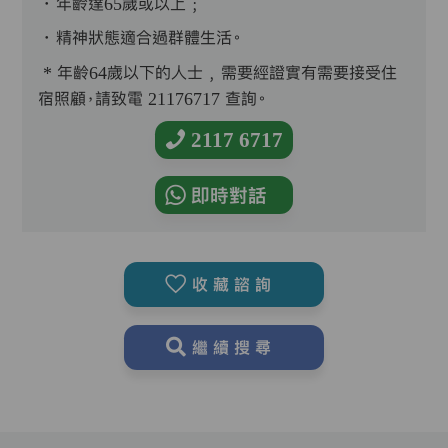
．年齡達65歲或以上﹔
．精神狀態適合過群體生活。
* 年齡64歲以下的人士﹐需要經證實有需要接受住
宿照顧，請致電 21176717 查詢。
2117 6717
即時對話
收藏諮詢
繼續搜尋