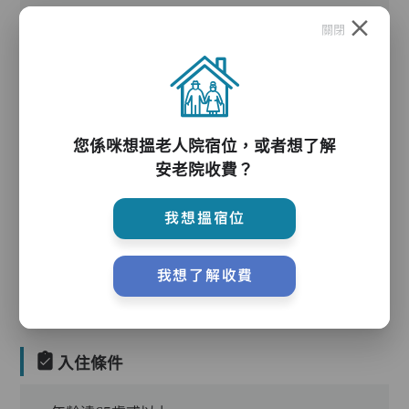
關閉
護理服務
您係咪想搵老人院宿位，或者想了解
安老院收費？
我想搵宿位
護理評估、執藥、核派藥、量度生命表徵、協助沐
浴、餵飯、換尿片
我想了解收費
入住條件