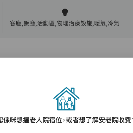
客廳,飯廳,活動區,物理治療設施,暖氣,冷氣
護理評估、執藥、核派藥、量度生命表徵、協
助沐浴、餵飯、換尿片
您係咪想搵老人院宿位，或者想了解安老院收費