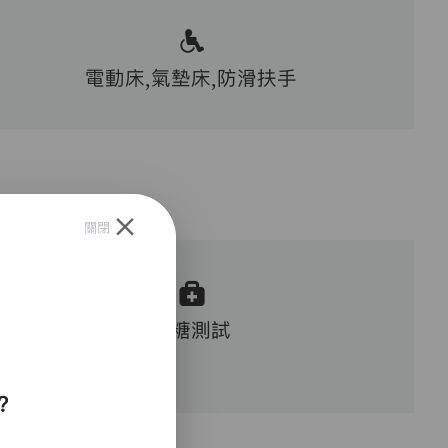
電動床,氣墊床,防滑扶手
關閉
血糖測試
？