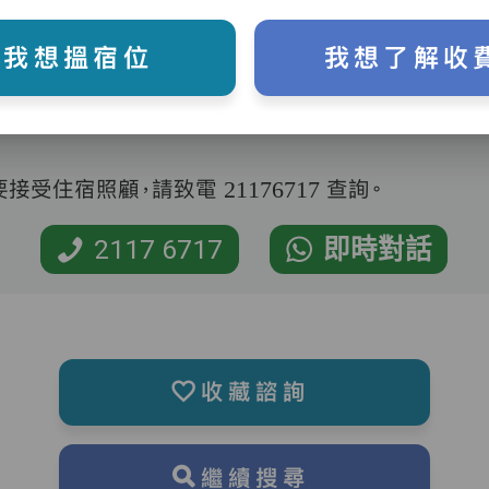
我想搵宿位
我想了解收
受住宿照顧，請致電 21176717 查詢。
2117 6717
即時對話
收藏諮詢
繼續搜尋