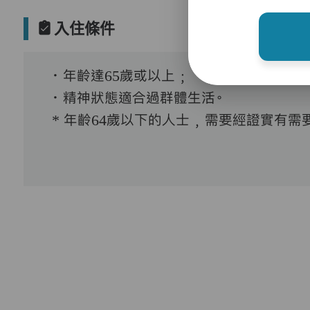
入住條件
．年齡達65歲或以上﹔
．精神狀態適合過群體生活。
* 年齡64歲以下的人士﹐需要經證實有需要接