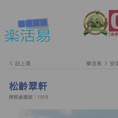
回上頁
樂活易
安
松齡翠軒
牌照處檔號：1510