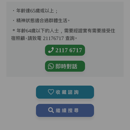
．年齡達65歲或以上﹔
．精神狀態適合過群體生活。
* 年齡64歲以下的人士﹐需要經證實有需要接受住
宿照顧，請致電 21176717 查詢。
2117 6717
即時對話
收藏諮詢
繼續搜尋