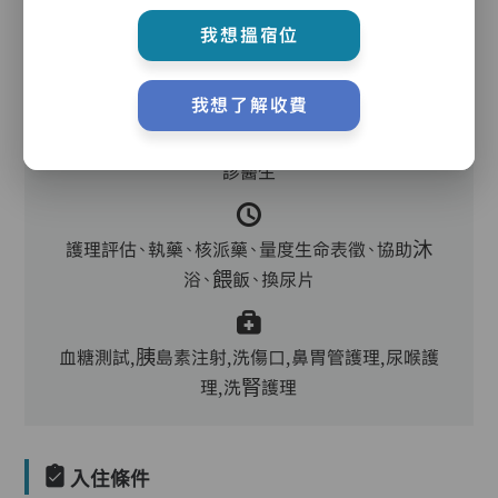
我想搵宿位
護理服務
我想了解收費
主管,助理員,護理員,保健員,護士,物理治療師,到
診醫生
護理評估、執藥、核派藥、量度生命表徵、協助沐
浴、餵飯、換尿片
血糖測試,胰島素注射,洗傷口,鼻胃管護理,尿喉護
理,洗腎護理
入住條件