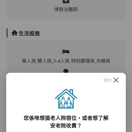
律敦治醫院
生活設施
單人房,雙人房,3-4人房,特別護理房,夫婦房
關閉
客廳,飯廳,活動區,廚房,洗衣房,物理治療設施,冷
氣,暖氣
電動床,氣墊床,升降機,防滑扶手,助行器/拐杖,輪
椅
您係咪想搵老人院宿位，或者想了解
安老院收費？