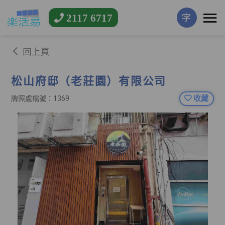
2117 6717
字
回上頁
松山府邸（老莊園）有限公司
收藏
牌照處檔號：1369