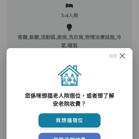
3-4人房
客廳,飯廳,活動區,廚房,洗衣房,物理治療設施,冷
氣,暖氣
關閉
電動床,氣墊床,升降機,防滑扶手,助行器/拐杖,輪
椅,院車,沐浴床,起重機
您係咪想搵老人院宿位，或者想了解
護理服務
安老院收費？
我想搵宿位
主管,助理員,護理員,保健員,護士,物理治療師,言
語治療師,註冊社工,到診醫生,外展牙科