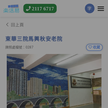
2117 6717
字
回上頁
東華三院馬興秋安老院
收藏
牌照處檔號：0287