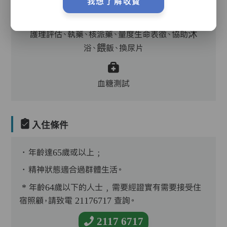
我想了解收費
護理評估、執藥、核派藥、量度生命表徵、協助沐
浴、餵飯、換尿片
血糖測試
入住條件
．年齡達65歲或以上﹔
．精神狀態適合過群體生活。
* 年齡64歲以下的人士﹐需要經證實有需要接受住
宿照顧，請致電 21176717 查詢。
2117 6717