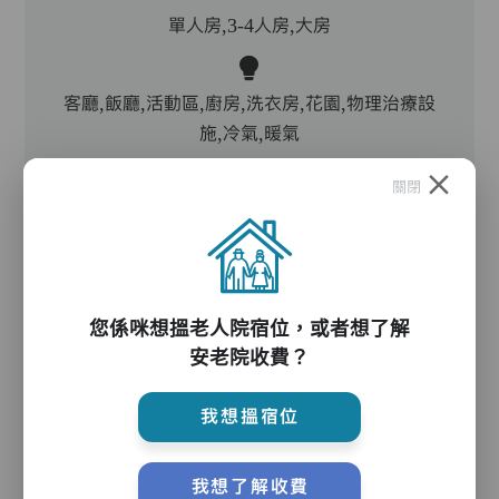
單人房,3-4人房,大房
客廳,飯廳,活動區,廚房,洗衣房,花園,物理治療設
施,冷氣,暖氣
關閉
電動床,氣墊床,電梯,防滑扶手,助行器/拐杖,輪椅,
院車
您係咪想搵老人院宿位，或者想了解
護理服務
安老院收費？
我想搵宿位
主管,助理員,護理員,保健員,護士,物理治療師,職
業治療師,註冊社工,到診醫生
我想了解收費