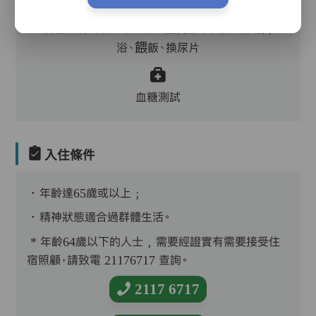
護理評估、執藥、核派藥、量度生命表徵、協助沐
浴、餵飯、換尿片
血糖測試
入住條件
．年齡達65歲或以上﹔
．精神狀態適合過群體生活。
* 年齡64歲以下的人士﹐需要經證實有需要接受住
宿照顧，請致電 21176717 查詢。
2117 6717